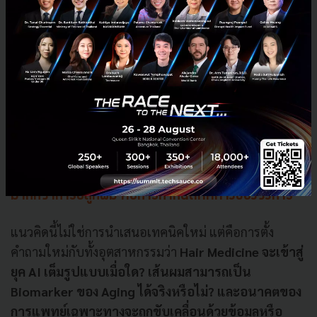
มากกว่าการปลูกผม คือการกำหนดทิศทางของวงการ
แนวคิดนี้ไม่ใช่การนำเสนอเทคนิคใหม่ แต่คือการตั้ง
คำถามใหม่กับทั้งอุตสาหกรรมว่า
Hair Medicine จะเข้าสู่
ยุค AI เต็มรูปแบบเมื่อใด?
เส้นผมสามารถเป็น
Biomarker ของ Aging ได้จริงหรือไม่?
และอนาคตของ
การแพทย์เฉพาะทางจะถูกขับเคลื่อนด้วยข้อมูลหรือ