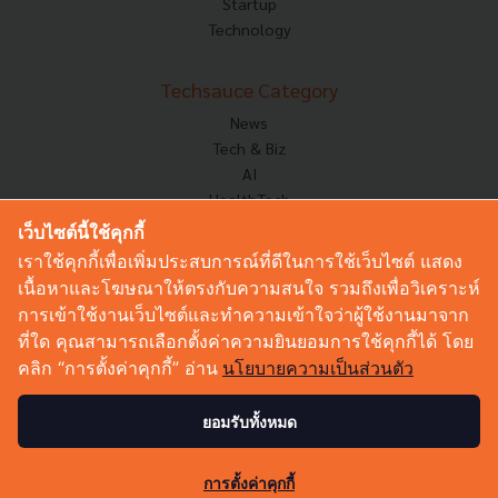
Startup
Technology
Techsauce Category
News
Tech & Biz
AI
HealthTech
Exec Insight
เว็บไซต์นี้ใช้คุกกี้
Corp Innov
เราใช้คุกกี้เพื่อเพิ่มประสบการณ์ที่ดีในการใช้เว็บไซต์ แสดง
Saucy Thoughts
เนื้อหาและโฆษณาให้ตรงกับความสนใจ รวมถึงเพื่อวิเคราะห์
Based On
การเข้าใช้งานเว็บไซต์และทำความเข้าใจว่าผู้ใช้งานมาจาก
Sustainable
ที่ใด คุณสามารถเลือกตั้งค่าความยินยอมการใช้คุกกี้ได้ โดย
Videos
คลิก “การตั้งค่าคุกกี้” อ่าน
นโยบายความเป็นส่วนตัว
Podcast
Startup Guide
ยอมรับทั้งหมด
0
© Copyright 2026 :
Techsauce All rights reserved.
การตั้งค่าคุกกี้