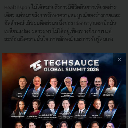
Healthspan ไม่ได้หมายถึงการมีชีวิตยืนยาวเพียงอย่าง
เดียว แต่หมายถึงการรักษาความสมบูรณ์ของร่างกายและ
อัตลักษณ์ เส้นผมคือส่วนหนึ่งของ Identity และเมื่อมัน
เปลี่ยนแปลง ผลกระทบไม่ได้อยู่เพียงทางชีวภาพ แต่
สะท้อนถึงความมั่นใจ ภาพลักษณ์ และการรับรู้ตนเอง
แนวคิด
"Your Signature, Restored"
ของ BEQ Hair
×
Center จึงไม่ใช่เพียงปรัชญาความงาม แต่เป็นการใช้
ข้อมูล เทคโนโลยี และ AI เพื่อรักษาความสมดุลระหว่าง
Biology และ Identity ในยุคที่เราสามารถแก้ไข DNA ได้
แล้ว การฟื้นฟูเส้นผมด้วยความแม่นยำระดับข้อมูลจึงไม่ใช่
เรื่องเกินจริง