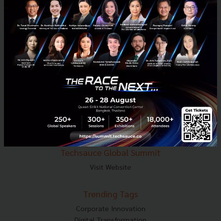
E-mail :
contact@techsauce.co
Tel : 02-001-5375
Mobile : 06-4658-9500
Techsauce Media
About Techsauce
Techsauce Services
Privacy Policy
ส่งบทความ
Techsauce Global Summit
Visit Website
Trending Tags
Corporate Innovation
Digital Transformation