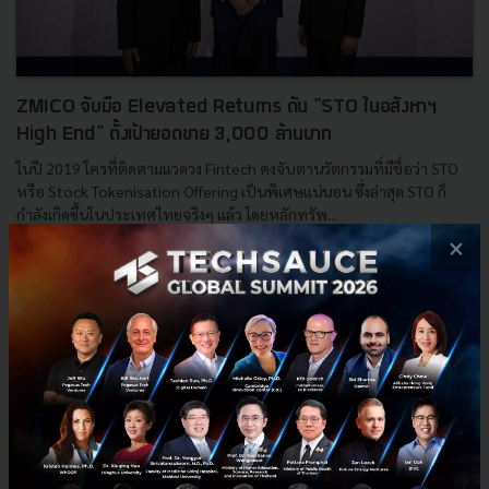
ZMICO จับมือ Elevated Returns ดัน "STO ในอสังหาฯ
High End" ตั้งเป้ายอดขาย 3,000 ล้านบาท
ในปี 2019 ใครที่ติดตามแวดวง Fintech คงจับตานวัตกรรมที่มีชื่อว่า STO
หรือ Stock Tokenisation Offering เป็นพิเศษแน่นอน ซึ่งล่าสุด STO ก็
กำลังเกิดขึ้นในประเทศไทยจริงๆ แล้ว โดยหลักทรัพ...
×
มีนาคม 11, 2019
| By
Techsauce Team
97
News
STO
ZMICO
Tezos
Cryptocurrency