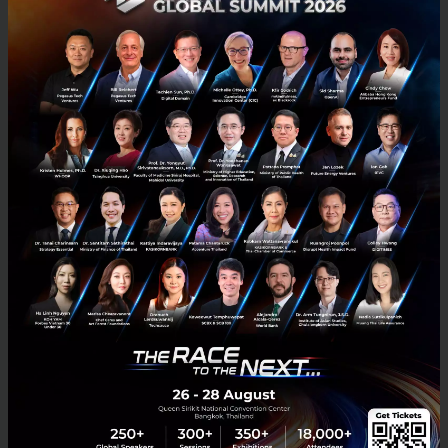
ฝีมือของเขา ได้เดิน ได้วิ่ง และได้โชว์ภาพที่เขาสามารถ
กลับไปปีนเขา กีฬาที่เขารักได้อีกครั้ง พร้อมทั้งเล่าถึงแรง
บันดาลใจของเขาและทีมนักวิจัยด้วยความภาคภูมิใจ
‘At that time, I didn’t view my body as broken. I
reasoned that a human being can never be ‘broken’.
Technology is broken. Technology is inadequate.’
แล้วถ้าเป็นเราล่ะ ถ้าเราต้องสูญเสียขาทั้งสองข้าง จากกีฬา
ปีนหน้าผาไปในวันนั้น เรายังจะกล้ากลับไปปีนหน้าผาอีก
ไหม? หรือตอนนี้เราจะกำลังทำอะไรอยู่?
Tech & Biz
Cyborg
ไซบอร์ก
Neuralink
ปัญญาประดิษฐ์
No comment