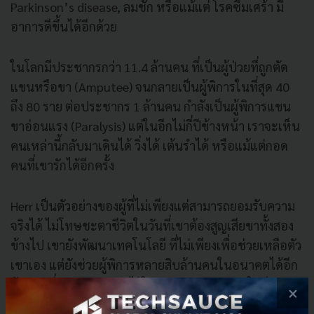
Parkinson’s disease, ลมชัก หรือแม้แต่ โรคซึมเศร้า มี
อาการดีขึ้นได้อีกด้วย
ในโลกมีประชากรกว่า 11.4 ล้านคน ที่เป็นผู้ป่วยที่ถูกตัด
แขนหรือขา (Amputee) จนกลายเป็นผู้พิการในที่สุด 40
ถึง 80 ราย ต่อประชากร 1 ล้านคน กำลังเป็นผู้พิการแขน
ขาอ่อนแรง (Paralysis) แต่ในอีกไม่กี่ปีข้างหน้า เราจะเห็น
คนเหล่านี้กลับมาเดินได้ วิ่งได้ เต้นรำได้ หรือแม้แต่กอด
คนที่เขารักได้อีกครั้ง
Herr เป็นตัวอย่างของผู้ที่ไม่เพียงแต่สามารถยอมรับความ
จริงได้ ไม่โทษชะตาชีวิตในวันที่เขาต้องสูญเสียขาทั้งสอง
ข้างไป เขายังพัฒนาเทคโนโลยี ที่ไม่เพียงเพื่อช่วยเหลือตัว
เขาเอง แต่ยังช่วยผู้พิการหลายสิบล้านคนในอนาคตได้อีก
ด้วย ดังที่ Herr เคยกล่าวไว้ใน Ted Talk ของเขาในปี 2014
×
บนเวที Herr ได้ยืนด้วยสองขา Bionic limbs ที่สร้างมาจาก