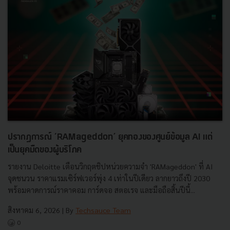
ปรากฏการณ์ ‘RAMageddon’ ยุคทองของศูนย์ข้อมูล AI แต่
เป็นยุคมืดของผู้บริโภค
รายงาน Deloitte เตือนวิกฤตชิปหน่วยความจำ 'RAMageddon' ที่ AI
จุดชนวน ราคาแรมเซิร์ฟเวอร์พุ่ง 4 เท่าในปีเดียว ลากยาวถึงปี 2030
พร้อมคาดการณ์ราคาคอม การ์ดจอ สตอเรจ และมือถือสิ้นปีนี้...
สิงหาคม 6, 2026
| By
Techsauce Team
0