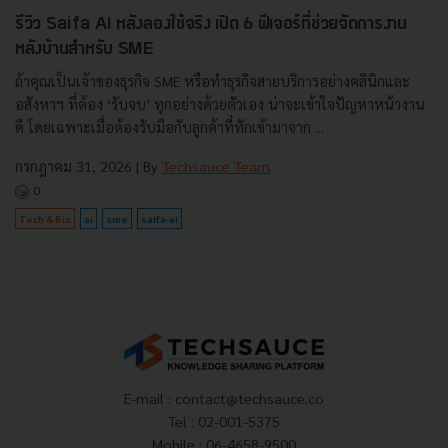
รีวิว Saifa AI หลังลองใช้จริง เปิด 6 ฟีเจอร์ที่ช่วยจัดการงาน
หลังบ้านสำหรับ SME
ถ้าคุณเป็นเจ้าของธุรกิจ SME หรือทำธุรกิจสายบริการอย่างคลินิกและ
อสังหาฯ ที่ต้อง ‘รับจบ’ ทุกอย่างด้วยตัวเอง น่าจะเข้าใจปัญหาหน้างาน
ดี โดยเฉพาะเมื่อต้องรับมือกับลูกค้าที่ทักเข้ามาจาก ...
กรกฎาคม 31, 2026
| By
Techsauce Team
0
Tech & Biz
ai
sme
saifa-ai
E-mail :
contact@techsauce.co
Tel : 02-001-5375
Mobile : 06-4658-9500