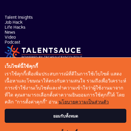
Talent Insights
Job Hack
Life Hacks
News
Video
Podcast
บริษัท เทคซอส มีเดีย จำกัด
เว็บไซต์นี้ใช้คุกกี้
101 ทรู ดิจิทัล พาร์ค อาคาร กริฟฟิน ชั้น 14 ห้อง 1401
เราใช้คุกกี้เพื่อเพิ่มประสบการณ์ที่ดีในการใช้เว็บไซต์ แสดง
ถนนสุขุมวิท แขวงบางจาก เขตพระโขนง กรุงเทพมหานคร
เนื้อหาและโฆษณาให้ตรงกับความสนใจ รวมถึงเพื่อวิเคราะห์
10260
การเข้าใช้งานเว็บไซต์และทำความเข้าใจว่าผู้ใช้งานมาจาก
talentsauce@techsauce.co
ที่ใด คุณสามารถเลือกตั้งค่าความยินยอมการใช้คุกกี้ได้ โดย
02-001-5375
คลิก “การตั้งค่าคุกกี้” อ่าน
นโยบายความเป็นส่วนตัว
06-4658-9500
ยอมรับทั้งหมด
เงื่อนไขการให้บริการ
นโยบายความเป็นส่วนตัว