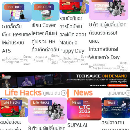
Job Hack
Job Hack
รวมข้อดีของ
8 ตัวแม่ผู้เปลี่ยนโลก
เขียน Cover
5 เคล็ดลับ
การมีสุนัขใน
ด้วยนวัตกรรม!
letter ยังไงให้
เขียน Resume
ออฟฟิศ ฉลอง
ฉลอง
ดูโปร จน HR
ให้ผ่านระบบ
National
International
ต้องติดต่อกลับ
ATS
Puppy Day
มีนาคม
Women's Day
มีนาคม
มีนาคม
Connext
Suchanan
Suchanan
By
6,
By
25,
By
10,
Team
Songkhor
Songkhor
2024
มีนาคม
2024
2025
Chanapa
By
10,
Siricheevakesorn
2025
Life Hacks
News
ดูเพิ่มเติม
ดูเพิ่มเติม
Life Hacks
Life Hacks
News
News
รวมข้อดีของ
สรุปจากงาน
SUPALAI
8 ตัวแม่ผู้เปลี่ยนโลก