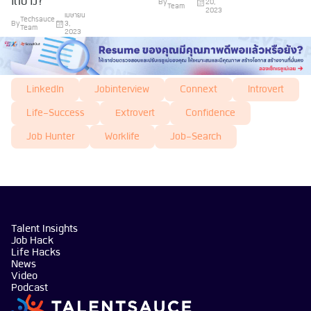
ได้บ้าง?
By
20,
Team
2023
เมษายน
Techsauce
By
3,
Team
2023
LinkedIn
Jobinterview
Connext
Introvert
Life-Success
Extrovert
Confidence
Job Hunter
Worklife
Job-Search
Talent Insights
Job Hack
Life Hacks
News
Video
Podcast