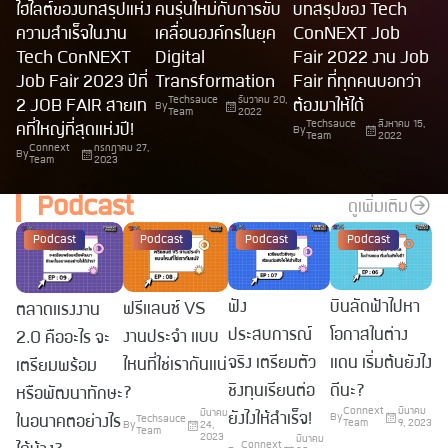
ไฮไลต์ของบทสรุปแห่ง
คนรุ่นใหม่กับการขับ
บทสรุปของ Tech
ความสำเร็จในงาน
เคลื่อนองค์กรในยุค
ConNEXT Job
Tech ConNEXT
Digital
Fair 2022 งาน Job
Job Fair 2023 ปีที่
Transformation
Fair ที่ทุกคนบอกว่า
Techsauce
ธันวาคม 20,
2 JOB FAIR สายเท
ต้องมาให้ได้
By
Team
2022
Techsauce
สิงหาคม 15,
คที่ใหญ่ที่สุดแห่งปี!
By
Team
2022
Connext
กรกฎาคม 27,
By
Team
2023
Podcast
ดูเพิ่มเติม
Podcast
Podcast
Podcast
Podcast
ฟัง
บินลัดฟ้าไปหา
ฟรีแลนซ์ VS
ตลาดแรงงาน
ประสบการณ์
โอกาสในต่าง
งานประจำ แบบ
2.0 คืออะไร จะ
จริง เตรียมตัว
แดน เริ่มต้นยังไง
ไหนที่ใช่เรากันแน่
เตรียมพร้อม
ชิงทุนเรียนต่อ
ดีนะ?
?
หรือพัฒนาทักษะ
Connext
มีนาคม
มีนาคม
ยังไงให้สำเร็จ!
By
ในอนาคตอย่างไร
Techsauce
Team
9, 2023
By
24,
Team
2023
มีนาคม
Connext