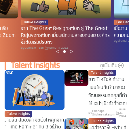
Talent Insights
Life Ha
หรือ
จาก The Great Resignation สู่ The Great
เบื่องาน
ของ Zoom
Rejuvenation เมื่อพนักงานลาออกบ่อย องค์กร
ความหม
By
Siramol 
น
จึงต้องเริ่มปรับตัว
By
Connext Team
ตุลาคม 11, 2022
Talent Insights
ดูเพิ่มเติม
Talent Insights
ชาว TikTok ทำงาน
แบบไหนกัน? มาส่อง
วัฒนธรรมสุดคูลที่ทำ
ให้แอปฯ ปังดังทั่วโลก!
มีนาคม
Chanapa
By
27,
Talent Insights
Siricheevakesorn
2024
งานล้น สมองล้า จิตพัง! หลุดจาก
Talent Insights
"Time Famine" กับ 3 วิธีง่าย
ผลสำรวจชี้! Hybrid