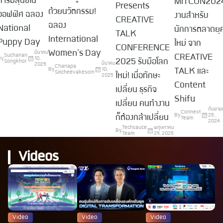
การมีสุนัขใน
MITCON202
Presents
ด้วยนวัตกรรม!
ออฟฟิศ ฉลอง
งานสำหรับ
CREATIVE
ฉลอง
National
นักการตลาดยุ
TALK
International
Puppy Day
ใหม่ จาก
CONFERENCE
Women's Day
มีนาคม
CREATIVE
Suchanan
By
10,
2025 รับมือโลก
Songkhor
มีนาคม
2025
Chanapa
TALK และ
By
10,
Siricheevakesorn
ใหม่! เมื่อทักษะ
2025
Content
เปลี่ยน ธุรกิจ
Shifu
เปลี่ยน คนทำงาน
กันยาย
Connext
By
25,
ก็ต้องกล้าเปลี่ยน
Team
2024
Techsauce
พฤษภาคม
By
Team
29, 2025
Videos
Video
Video
Video