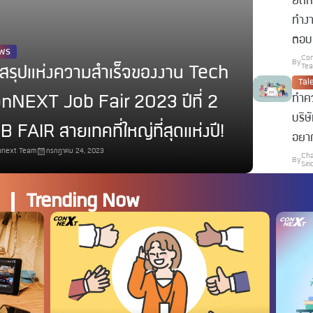
ยืดห
ทำง
ตอบ
ws
Co
By
Te
สรุปแห่งความสำเร็จของงาน Tech
Tale
ทำคว
nNEXT Job Fair 2023 ปีที่ 2
บริษั
 FAIR สายเทคที่ใหญ่ที่สุดแห่งปี!
อยา
next Team
กรกฎาคม 24, 2023
Ch
By
Sir
Trending Now