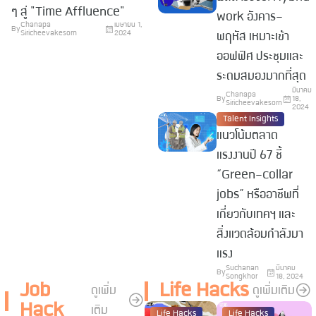
ๆ สู่ "Time Affluence"
work อังคาร-
Chanapa
เมษายน 1,
By
Siricheevakesorn
2024
พฤหัส เหมาะเข้า
ออฟฟิศ ประชุมและ
ระดมสมองมากที่สุด
มีนาคม
Chanapa
By
18,
Siricheevakesorn
2024
Talent Insights
แนวโน้มตลาด
แรงงานปี 67 ชี้
“Green-collar
jobs” หรืออาชีพที่
เกี่ยวกับเทคฯ และ
สิ่งแวดล้อมกำลังมา
แรง
Suchanan
มีนาคม
By
Songkhor
18, 2024
Job
Life Hacks
ดูเพิ่ม
ดูเพิ่มเติม
Hack
เติม
Life Hacks
Life Hacks