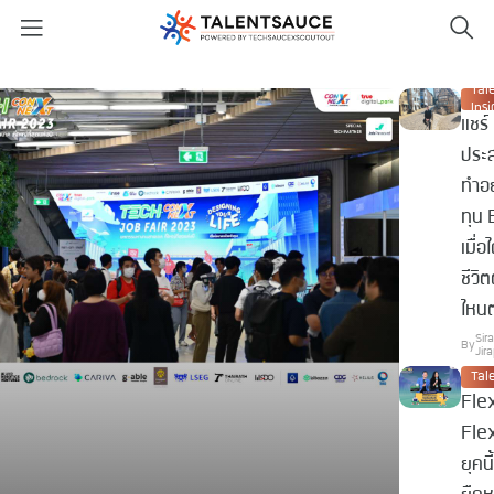
Tal
Insi
แชร์
ประ
ทำอย่
ทุน
เมื่อ
ชีวิ
ไหนต
Sir
By
Jir
Tale
Fle
Fle
ยุคน