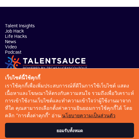
Talent Insights
Job Hack
Life Hacks
News
Video
Podcast
บริษัท เทคซอส มีเดีย จำกัด
เว็บไซต์นี้ใช้คุกกี้
101 ทรู ดิจิทัล พาร์ค อาคาร กริฟฟิน ชั้น 14 ห้อง 1401
เราใช้คุกกี้เพื่อเพิ่มประสบการณ์ที่ดีในการใช้เว็บไซต์ แสดง
ถนนสุขุมวิท แขวงบางจาก เขตพระโขนง กรุงเทพมหานคร
เนื้อหาและโฆษณาให้ตรงกับความสนใจ รวมถึงเพื่อวิเคราะห์
10260
การเข้าใช้งานเว็บไซต์และทำความเข้าใจว่าผู้ใช้งานมาจาก
talentsauce@techsauce.co
ที่ใด คุณสามารถเลือกตั้งค่าความยินยอมการใช้คุกกี้ได้ โดย
02-001-5375
คลิก “การตั้งค่าคุกกี้” อ่าน
นโยบายความเป็นส่วนตัว
06-4658-9500
ยอมรับทั้งหมด