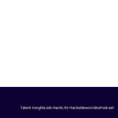
Talent Insights
Job Hack
Life Hacks
News
Video
Podcast