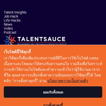
Talent Insights
Job Hack
Life Hacks
News
Video
Podcast
บริษัท เทคซอส มีเดีย จำกัด
เว็บไซต์นี้ใช้คุกกี้
101 ทรู ดิจิทัล พาร์ค อาคาร กริฟฟิน ชั้น 14 ห้อง 1401
เราใช้คุกกี้เพื่อเพิ่มประสบการณ์ที่ดีในการใช้เว็บไซต์ แสดง
ถนนสุขุมวิท แขวงบางจาก เขตพระโขนง กรุงเทพมหานคร
เนื้อหาและโฆษณาให้ตรงกับความสนใจ รวมถึงเพื่อวิเคราะห์
10260
การเข้าใช้งานเว็บไซต์และทำความเข้าใจว่าผู้ใช้งานมาจาก
talentsauce@techsauce.co
ที่ใด คุณสามารถเลือกตั้งค่าความยินยอมการใช้คุกกี้ได้ โดย
02-001-5375
คลิก “การตั้งค่าคุกกี้” อ่าน
นโยบายความเป็นส่วนตัว
06-4658-9500
ยอมรับทั้งหมด
เงื่อนไขการให้บริการ
นโยบายความเป็นส่วนตัว
การตั้งค่าคุกกี้
Copyright 2026 : Techsauce All rights reserved.