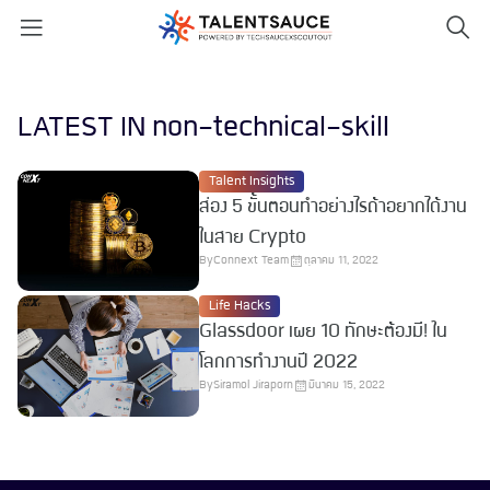
LATEST IN non-technical-skill
Talent Insights
ส่อง 5 ขั้นตอนทำอย่างไรถ้าอยากได้งาน
ในสาย Crypto
By
Connext Team
ตุลาคม 11, 2022
Life Hacks
Glassdoor เผย 10 ทักษะต้องมี! ใน
โลกการทำงานปี 2022
By
Siramol Jiraporn
มีนาคม 15, 2022