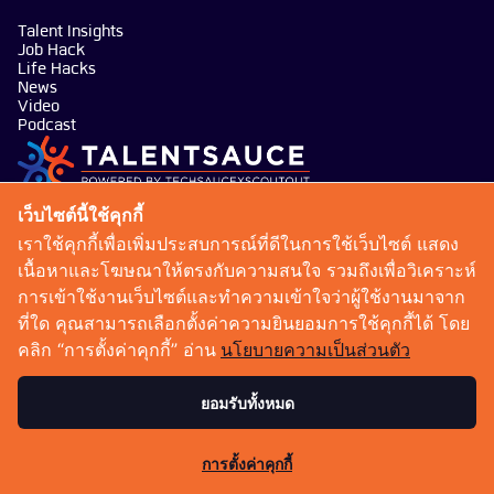
Talent Insights
Job Hack
Life Hacks
News
Video
Podcast
บริษัท เทคซอส มีเดีย จำกัด
เว็บไซต์นี้ใช้คุกกี้
101 ทรู ดิจิทัล พาร์ค อาคาร กริฟฟิน ชั้น 14 ห้อง 1401
เราใช้คุกกี้เพื่อเพิ่มประสบการณ์ที่ดีในการใช้เว็บไซต์ แสดง
ถนนสุขุมวิท แขวงบางจาก เขตพระโขนง กรุงเทพมหานคร
เนื้อหาและโฆษณาให้ตรงกับความสนใจ รวมถึงเพื่อวิเคราะห์
10260
การเข้าใช้งานเว็บไซต์และทำความเข้าใจว่าผู้ใช้งานมาจาก
talentsauce@techsauce.co
ที่ใด คุณสามารถเลือกตั้งค่าความยินยอมการใช้คุกกี้ได้ โดย
02-001-5375
คลิก “การตั้งค่าคุกกี้” อ่าน
นโยบายความเป็นส่วนตัว
06-4658-9500
ยอมรับทั้งหมด
เงื่อนไขการให้บริการ
นโยบายความเป็นส่วนตัว
การตั้งค่าคุกกี้
Copyright 2026 : Techsauce All rights reserved.