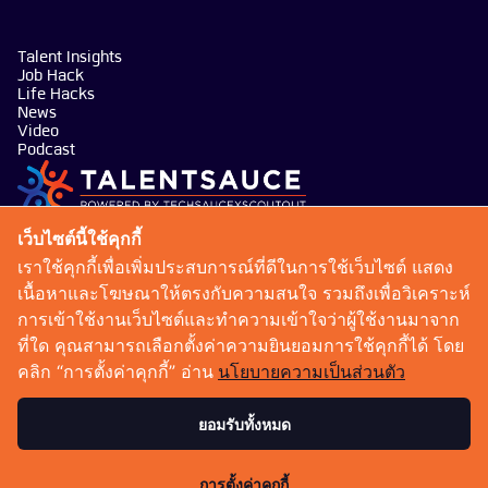
Talent Insights
Job Hack
Life Hacks
News
Video
Podcast
บริษัท เทคซอส มีเดีย จำกัด
เว็บไซต์นี้ใช้คุกกี้
101 ทรู ดิจิทัล พาร์ค อาคาร กริฟฟิน ชั้น 14 ห้อง 1401
เราใช้คุกกี้เพื่อเพิ่มประสบการณ์ที่ดีในการใช้เว็บไซต์ แสดง
ถนนสุขุมวิท แขวงบางจาก เขตพระโขนง กรุงเทพมหานคร
เนื้อหาและโฆษณาให้ตรงกับความสนใจ รวมถึงเพื่อวิเคราะห์
10260
การเข้าใช้งานเว็บไซต์และทำความเข้าใจว่าผู้ใช้งานมาจาก
talentsauce@techsauce.co
ที่ใด คุณสามารถเลือกตั้งค่าความยินยอมการใช้คุกกี้ได้ โดย
02-001-5375
คลิก “การตั้งค่าคุกกี้” อ่าน
นโยบายความเป็นส่วนตัว
06-4658-9500
ยอมรับทั้งหมด
เงื่อนไขการให้บริการ
นโยบายความเป็นส่วนตัว
การตั้งค่าคุกกี้
Copyright 2026 : Techsauce All rights reserved.