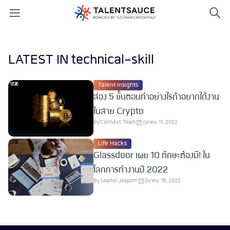
LATEST IN technical-skill
Talent Insights
ส่อง 5 ขั้นตอนทำอย่างไรถ้าอยากได้งาน
ในสาย Crypto
By
Connext Team
ตุลาคม 11, 2022
Life Hacks
Glassdoor เผย 10 ทักษะต้องมี! ใน
โลกการทำงานปี 2022
By
Siramol Jiraporn
มีนาคม 15, 2022