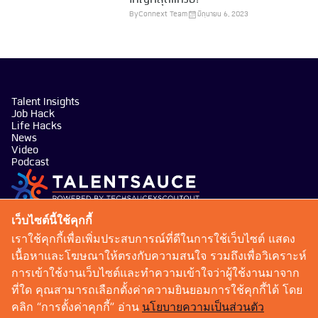
By
Connext Team
มิถุนายน 6, 2023
Talent Insights
Job Hack
Life Hacks
News
Video
Podcast
บริษัท เทคซอส มีเดีย จำกัด
เว็บไซต์นี้ใช้คุกกี้
101 ทรู ดิจิทัล พาร์ค อาคาร กริฟฟิน ชั้น 14 ห้อง 1401
เราใช้คุกกี้เพื่อเพิ่มประสบการณ์ที่ดีในการใช้เว็บไซต์ แสดง
ถนนสุขุมวิท แขวงบางจาก เขตพระโขนง กรุงเทพมหานคร
เนื้อหาและโฆษณาให้ตรงกับความสนใจ รวมถึงเพื่อวิเคราะห์
10260
การเข้าใช้งานเว็บไซต์และทำความเข้าใจว่าผู้ใช้งานมาจาก
talentsauce@techsauce.co
ที่ใด คุณสามารถเลือกตั้งค่าความยินยอมการใช้คุกกี้ได้ โดย
02-001-5375
คลิก “การตั้งค่าคุกกี้” อ่าน
นโยบายความเป็นส่วนตัว