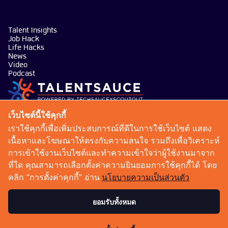
Talent Insights
Job Hack
Life Hacks
News
Video
Podcast
บริษัท เทคซอส มีเดีย จำกัด
เว็บไซต์นี้ใช้คุกกี้
101 ทรู ดิจิทัล พาร์ค อาคาร กริฟฟิน ชั้น 14 ห้อง 1401
เราใช้คุกกี้เพื่อเพิ่มประสบการณ์ที่ดีในการใช้เว็บไซต์ แสดง
ถนนสุขุมวิท แขวงบางจาก เขตพระโขนง กรุงเทพมหานคร
เนื้อหาและโฆษณาให้ตรงกับความสนใจ รวมถึงเพื่อวิเคราะห์
10260
การเข้าใช้งานเว็บไซต์และทำความเข้าใจว่าผู้ใช้งานมาจาก
talentsauce@techsauce.co
ที่ใด คุณสามารถเลือกตั้งค่าความยินยอมการใช้คุกกี้ได้ โดย
02-001-5375
คลิก “การตั้งค่าคุกกี้” อ่าน
นโยบายความเป็นส่วนตัว
06-4658-9500
ยอมรับทั้งหมด
เงื่อนไขการให้บริการ
นโยบายความเป็นส่วนตัว