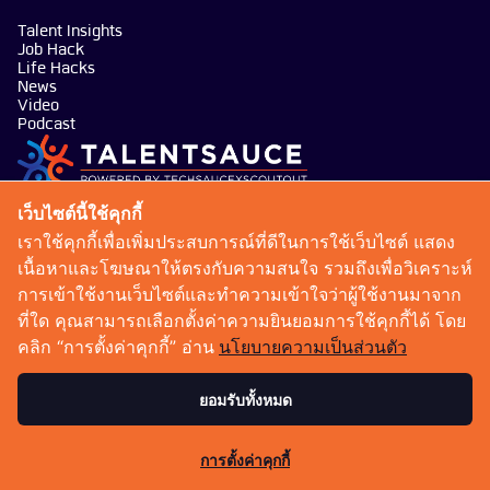
Talent Insights
Job Hack
Life Hacks
News
Video
Podcast
บริษัท เทคซอส มีเดีย จำกัด
เว็บไซต์นี้ใช้คุกกี้
101 ทรู ดิจิทัล พาร์ค อาคาร กริฟฟิน ชั้น 14 ห้อง 1401
เราใช้คุกกี้เพื่อเพิ่มประสบการณ์ที่ดีในการใช้เว็บไซต์ แสดง
ถนนสุขุมวิท แขวงบางจาก เขตพระโขนง กรุงเทพมหานคร
เนื้อหาและโฆษณาให้ตรงกับความสนใจ รวมถึงเพื่อวิเคราะห์
10260
การเข้าใช้งานเว็บไซต์และทำความเข้าใจว่าผู้ใช้งานมาจาก
talentsauce@techsauce.co
ที่ใด คุณสามารถเลือกตั้งค่าความยินยอมการใช้คุกกี้ได้ โดย
02-001-5375
คลิก “การตั้งค่าคุกกี้” อ่าน
นโยบายความเป็นส่วนตัว
06-4658-9500
ยอมรับทั้งหมด
เงื่อนไขการให้บริการ
นโยบายความเป็นส่วนตัว
การตั้งค่าคุกกี้
Copyright 2026 : Techsauce All rights reserved.