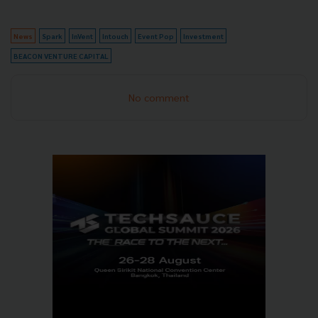
News
Spark
InVent
Intouch
Event Pop
Investment
BEACON VENTURE CAPITAL
No comment