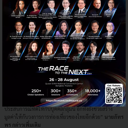
ผ่านมา ได้มีการทดลองใช้กับผู้เข้าร่วมงานกว่า 40,000 คน
ระหว่าง 3 วันที่มีการจัดงาน ระบบสามารถทำงานได้อย่าง
มีเสถียรภาพ สำหรับในปี 2017 Event Pop มีการเปิดตัว
ผลิตภัณฑ์และบริการใหม่ 3 ด้าน ได้แก่ งานเทศกาล/ งาน
บันเทิง งานในส่วนของธุรกิจ และงานในส่วนด้านกีฬา ซึ่ง
หนึ่งในผลิตภัณฑ์จะช่วยเพิ่มประสิทธิภาพและความ
แม่นยำในการทำการตลาดออนไลน์ โดยใช้ข้อมูลความ
สนใจ พฤติกรรมการจ่ายเงิน หรือความคิดเห็นหลังจากการ
เข้าร่วมงานของผู้เข้าร่วมงานมาวิเคราะห์ข้อมูล ปัจจุบัน
ประเทศไทยได้รับการยอมรับและถือว่าเป็นจุดมุ่งหมายใน
การจัดงานต่างๆ ในภูมิภาคเอเชียตะวันออกเฉียงใต้ในช่วง
ระยะเวลา 2-3 ปีที่ผ่านมาเห็นได้จากจำนวนผู้เข้าร่วมงาน
ที่เพิ่มมากขึ้น เราเชื่อว่าบริการของเราจะช่วยสร้าง
ประสบการณ์ที่ดีให้กับบุคคลกลุ่มนี้ อีกทั้งยังช่วยสร้าง
มูลค่าให้กับวงการการท่องเที่ยวของไทยอีกด้วย”
นายภัทร
พร กล่าวเพิ่มเติม