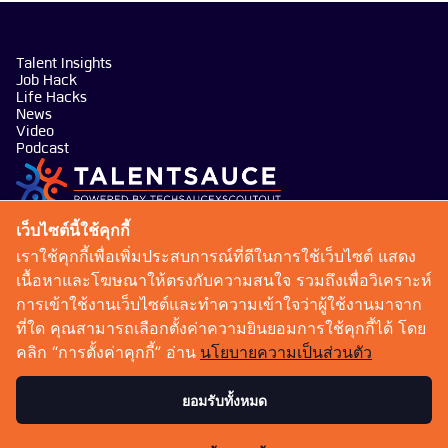
Talent Insights
Job Hack
Life Hacks
News
Video
Podcast
บริษัท เทคซอส มีเดีย จำกัด
เว็บไซต์นี้ใช้คุกกี้
101 ทรู ดิจิทัล พาร์ค อาคาร กริฟฟิน ชั้น 14 ห้อง 1401
เราใช้คุกกี้เพื่อเพิ่มประสบการณ์ที่ดีในการใช้เว็บไซต์ แสดง
ถนนสุขุมวิท แขวงบางจาก เขตพระโขนง กรุงเทพมหานคร
เนื้อหาและโฆษณาให้ตรงกับความสนใจ รวมถึงเพื่อวิเคราะห์
10260
การเข้าใช้งานเว็บไซต์และทำความเข้าใจว่าผู้ใช้งานมาจาก
talentsauce@techsauce.co
ที่ใด คุณสามารถเลือกตั้งค่าความยินยอมการใช้คุกกี้ได้ โดย
02-001-5375
คลิก “การตั้งค่าคุกกี้” อ่าน
นโยบายความเป็นส่วนตัว
06-4658-9500
ยอมรับทั้งหมด
เงื่อนไขการให้บริการ
นโยบายความเป็นส่วนตัว