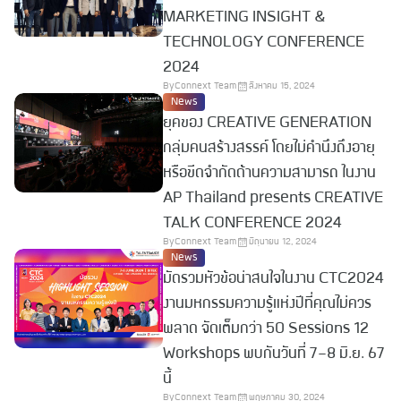
MARKETING INSIGHT &
TECHNOLOGY CONFERENCE
2024
By
Connext Team
สิงหาคม 15, 2024
News
ยุคของ CREATIVE GENERATION
กลุ่มคนสร้างสรรค์ โดยไม่คำนึงถึงอายุ
หรือขีดจำกัดด้านความสามารถ ในงาน
AP Thailand presents CREATIVE
TALK CONFERENCE 2024
By
Connext Team
มิถุนายน 12, 2024
News
มัดรวมหัวข้อน่าสนใจในงาน CTC2024
งานมหกรรมความรู้แห่งปีที่คุณไม่ควร
พลาด จัดเต็มกว่า 50 Sessions 12
Workshops พบกันวันที่ 7-8 มิ.ย. 67
นี้
By
Connext Team
พฤษภาคม 30, 2024