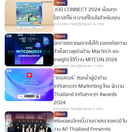
News
JOB CONNECT 2024 เชื่อมทุก
โอกาสที่ใช่ หางานที่โดนใจสำหรับคุณ
By
Connext Team
กันยายน 16, 2024
News
นักการตลาดพลาดไม่ได้! ถอดรหัสความ
สำเร็จทางธุรกิจด้วย MarTech และ
Insight ได้ที่งาน MITCON 2024
By
Connext Team
กันยายน 11, 2024
News
"เทลสกอร์” ตอกย้ำผู้นำด้าน
Influencer Marketing ไทย จัดงาน
Thailand Influencer Awards
2024
By
Connext Team
กันยายน 4, 2024
News
เตรียมพบอีกหนึ่งงานการตลาดแห่งปี ใน
งาน AP Thailand Presents