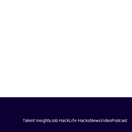
Talent Insights
Job Hack
Life Hacks
News
Video
Podcast