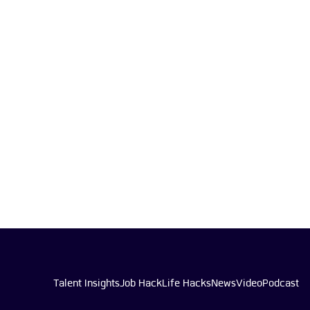
Talent Insights
Job Hack
Life Hacks
News
Video
Podcast