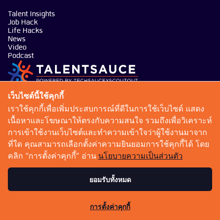
Talent Insights
Job Hack
Life Hacks
News
Video
Podcast
บริษัท เทคซอส มีเดีย จำกัด
เว็บไซต์นี้ใช้คุกกี้
101 ทรู ดิจิทัล พาร์ค อาคาร กริฟฟิน ชั้น 14 ห้อง 1401
เราใช้คุกกี้เพื่อเพิ่มประสบการณ์ที่ดีในการใช้เว็บไซต์ แสดง
ถนนสุขุมวิท แขวงบางจาก เขตพระโขนง กรุงเทพมหานคร
เนื้อหาและโฆษณาให้ตรงกับความสนใจ รวมถึงเพื่อวิเคราะห์
10260
การเข้าใช้งานเว็บไซต์และทำความเข้าใจว่าผู้ใช้งานมาจาก
talentsauce@techsauce.co
ที่ใด คุณสามารถเลือกตั้งค่าความยินยอมการใช้คุกกี้ได้ โดย
02-001-5375
คลิก “การตั้งค่าคุกกี้” อ่าน
นโยบายความเป็นส่วนตัว
06-4658-9500
ยอมรับทั้งหมด
เงื่อนไขการให้บริการ
นโยบายความเป็นส่วนตัว
การตั้งค่าคุกกี้
Copyright 2026 : Techsauce All rights reserved.