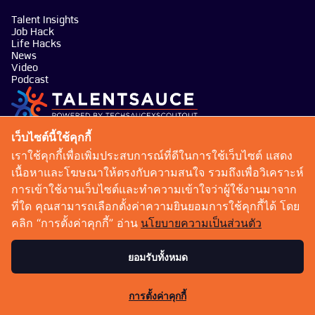
Talent Insights
Job Hack
Life Hacks
News
Video
Podcast
บริษัท เทคซอส มีเดีย จำกัด
เว็บไซต์นี้ใช้คุกกี้
101 ทรู ดิจิทัล พาร์ค อาคาร กริฟฟิน ชั้น 14 ห้อง 1401
เราใช้คุกกี้เพื่อเพิ่มประสบการณ์ที่ดีในการใช้เว็บไซต์ แสดง
ถนนสุขุมวิท แขวงบางจาก เขตพระโขนง กรุงเทพมหานคร
เนื้อหาและโฆษณาให้ตรงกับความสนใจ รวมถึงเพื่อวิเคราะห์
10260
การเข้าใช้งานเว็บไซต์และทำความเข้าใจว่าผู้ใช้งานมาจาก
talentsauce@techsauce.co
ที่ใด คุณสามารถเลือกตั้งค่าความยินยอมการใช้คุกกี้ได้ โดย
02-001-5375
คลิก “การตั้งค่าคุกกี้” อ่าน
นโยบายความเป็นส่วนตัว
06-4658-9500
ยอมรับทั้งหมด
เงื่อนไขการให้บริการ
นโยบายความเป็นส่วนตัว
การตั้งค่าคุกกี้
Copyright 2026 : Techsauce All rights reserved.