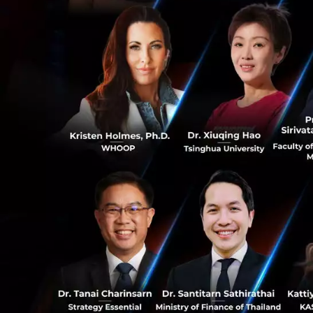
และยังมีบริการ
Fin
eCompareMo.com
โซลูชั่นของ
Experi
สำหรับสถาบันการเ
ทาง
Straitstimes
Marketplace
เข้าม
0
42