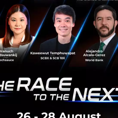
้วย
Data เพื่ออุดช่องว่างทางสังคม
เฉียงใต้ถือเป็นตลาดที่เราเห็นว่า ในช่วงระยะเวลาเพียงสั้นๆ ม
ช่องว่างและความเหลื่อมล้ำในการเข้าถึงบริการทางด้านการเงินอย่
nAccel
ก็พึ่งระดมทุนระดับ
Series B
ไป และนี่ก็ถึงคราวของ
C8
กันคือ ความสำคัญของการใช้เดต้าในการขับเคลื่อน และพวกเขาต่
ารเงิน แต่สามารถพาร์ทเนอร์ร่วมกันเพื่อให้เข้าถึงกลุ่มที่เดิมไ
ิตก่อนหน้านั้นไม่ใช่ว่าพวกเขามีพฤติกรรมที่ไม่ดีก็ได้ แต่อาจเป
ให้เครดิตกับพวกเขา