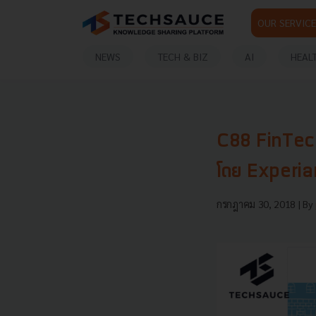
OUR SERVICE
NEWS
TECH & BIZ
AI
HEAL
C88 FinTech 
โดย Experian
กรกฎาคม 30, 2018
| By