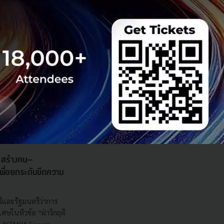
fe Assurance
s สร้างคน–
พื่อยกระดับขีดความ
ีและรัฐมนตรีว่าการ
ษในหัวข้อ “ฝ่าวิกฤติ
 INTANIA Forum...