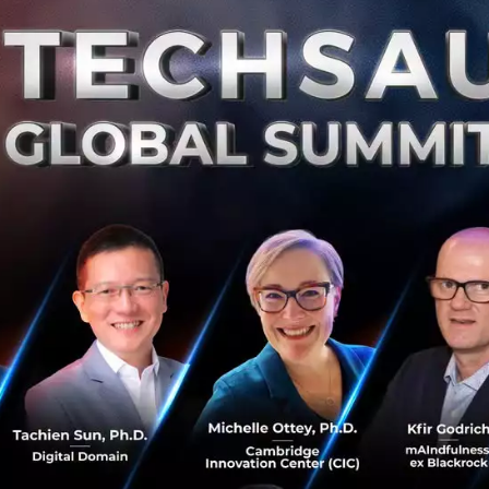
FinTech
ที่ให้บริการหลากหลายรูปแบบทั้ง
Financial Market P
Analytic
และ
โซลูชั่นสำหรับสถาบันการเงินใหญ่ๆ
ทั้งในอินโดน
ป็นสายธนาคารในอินโดนีเซีย
อาทิ
Bank Rakyat Indonesia (BR
 Bank Donamon, Bank DBS
ในฟิลิปปินส์
EastWest Bank, Citi
ce
และสายประกัน
อาทิ
Cigna Insurance
ในอินโดนีเซีย
, AXA
Insurance
ในฟิลิปปินส์
และ
เมืองไทยประกันชีวิต
ในไทย
ดูราย