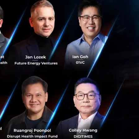
ีเซีย และ
tment
โดยตรง โดย
นอกจากนี้โซลูชั่น
รลงทุนในครั้งนี้
ขยาย
Financial
ินส์นี่เอง