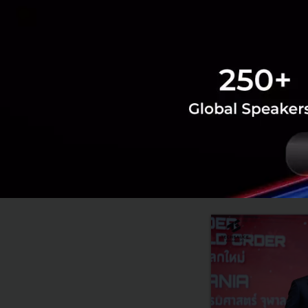
อ้างอิงจาก
:
Strait
News
C88
CekAja
Ser
RELATED A