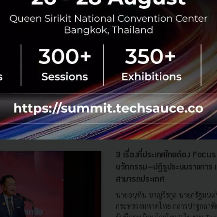
stimes
,
Techcrunch
,
C88
ies C
Experian
Investment
eCompareMo
Fuchsia Venture Capital
Muang Thai Li
No comment
RTICLE
3 เรื่องที่ประเทศไทยต้อง Focu
นวัตกรรม–ปฏิรูประบบราชการ เ
สามารถประเทศ
นายอนุทิน ชาญวีรกูล นายกรัฐมนตร
กระทรวงมหาดไทย กล่าวปาฐกถาพิเศ
รับมือระเบียบโลกใหม่” ในงาน The