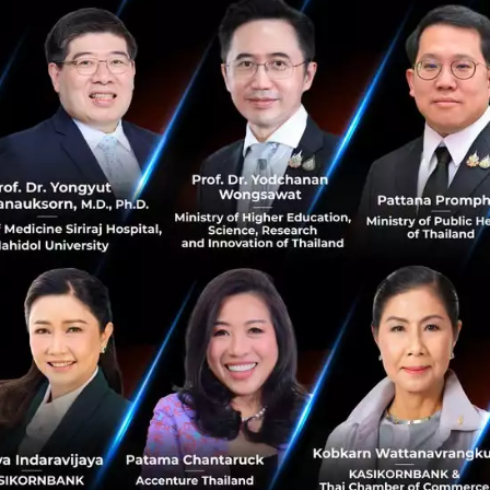
ancial Market Place
ในตลาดใหญ่ๆ อย่าง
cekaja.com
อินโดน
ที่ฟิลิปปินส์ การลงทุนของ
Experian
ถือเป็น
Strategic Inves
an
จะถูกเข้าไปเสริมบริการของทั้ง
CekAja
และ
eCompareMo
งินก็สามารถใช้บริการของทาง
Experian
ได้ผ่านทาง
C88
และกา
ก็มีการกล่าวถึงเช่นกันว่า ด้วยเงินทุนดังกล่าว
C88
จะใช้ในการ
าสู่ประเทศไทย ซึ่งเป็นประเทศที่
3
ถัดจากอินโดนีเซียและฟิลิปป