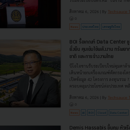
สิงหาคม 6, 2026
| By
Techsauce
0
News
ประเทศไทย
เศรษฐกิจไทย
BOI รื้อเกณฑ์ Data Center ชู 4
ยั่งยืน คุมเข้มใช้พลังงาน ทรัพ
ชาติ และการจ้างงานไทย
บีโอไอขานรับระเบียบใหม่คุมดาต้า
เดินหน้ายกเครื่องเกณฑ์คัดกรองโคร
เปิดข้อมูล 42 โครงการ ลงทุนรวม 
ครอบคลุมประโยชน์ต่อประเทศ พลั.
สิงหาคม 6, 2026
| By
Techsauce
0
News
AI
BOI
Cloud
Data Center
Demis Hassabis ขึ้นคุม หัวเ