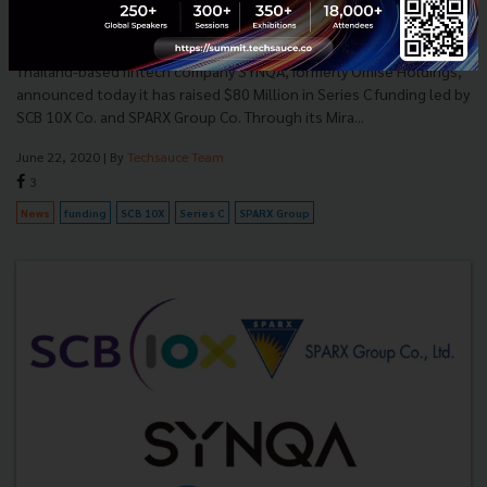
in Series C funding led by SCB 10X and SPARX
Group
Thailand-based fintech company SYNQA, formerly Omise Holdings,
announced today it has raised $80 Million in Series C funding led by
SCB 10X Co. and SPARX Group Co. Through its Mira...
June 22, 2020
| By
Techsauce Team
3
News
funding
SCB 10X
Series C
SPARX Group