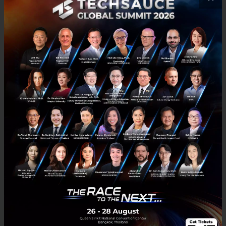
สิงหาคม 18, 2020
| By
Techsauce Team
14
News
funding
Asendia
Series C
Anchanto
SYNQA, formerly Omise Holdings, raises $80 Million