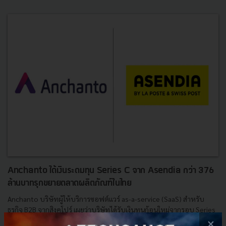
Anchanto ได้เงินระดมทุน Series C จาก Asendia กว่า 376
ล้านบาทรุกขยายตลาดผลิตภัณฑ์ในไทย
Anchanto บริษัทผู้ให้บริการซอฟต์แวร์ as-a-service (SaaS) สำหรับ
ธุรกิจ B2B จากสิงคโปร์ เผยว่าบริษัทได้รับเงินทุนก้อนใหม่จากรอบ Series
C มูลค่า 376 ล้านบาท โดยมีผู้ลงทุนหลักคือ Asend...
×