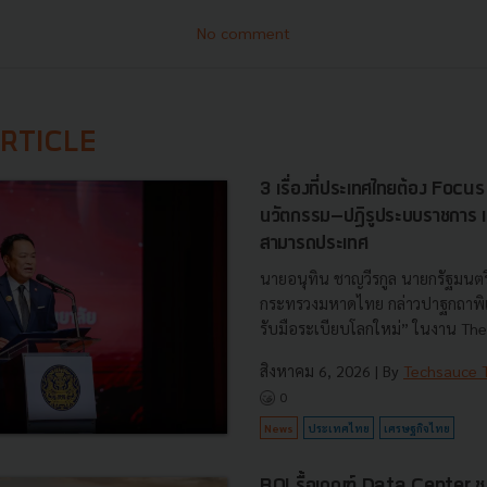
No comment
RTICLE
3 เรื่องที่ประเทศไทยต้อง Focu
นวัตกรรม–ปฏิรูประบบราชการ เ
สามารถประเทศ
นายอนุทิน ชาญวีรกูล นายกรัฐมนตร
กระทรวงมหาดไทย กล่าวปาฐกถาพิเศ
รับมือระเบียบโลกใหม่” ในงาน The
สิงหาคม 6, 2026
| By
Techsauce
0
News
ประเทศไทย
เศรษฐกิจไทย
BOI รื้อเกณฑ์ Data Center ชู 4