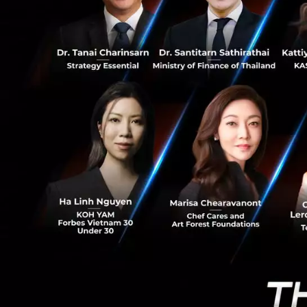
0
เศรษฐกิจและสังคม
ประโยชน์ต่อโลกและ
แม้ว่าปัญหานี้จะเป
ต้องสำหรับวิกฤตโลกน
สถานการณ์ของกา
การเติบโตของอุตส
เมื่อปี 2021 ได้ร
เหรียญสหรัฐฯ จาก
เทคโนโลยีด้านอาหา
นอกจากนี้ รายงานจ
Agtech ของอาเซียนว