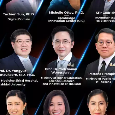
ังวลเกี่ยวกับ Food Waste ?
ี่เกิดขึ้นอย่างต่อเนื่องและเป็นหนึ่งในปัญหาที่ใหญ่ที่สุดที่
ินตนาการถึงภาพของถุง 3 ใบที่เต็มไปด้วยอาหาร แต่อาหารที่มี
กินความจำเป็น ทำให้เราต้องเลือกที่จะทิ้งถุงอาหารนั้นไป 1 ใบท
ามารถนำมาบริโภคได้อย่างสมบูรณ์อยู่
ขึ้นเมื่อเราพูดถึงสถานการณ์
"Food Waste"
ของโลก นั้นหมายคว
มากถึง 1.3 พันล้านตัน ซึ่งคิดเป็น 1 ใน 3 ของอาหารทั้งหมดใ
0 ล้านคน กำลังทุกข์ทรมานจากความหิวโหย
นอาจจะยังไม่รู้ คือ เศษอาหารเป็นหนึ่งในสาเหตุให้เกิดภาวะโล
ขยะอาหารในหลุมฝังกลบทำให้เกิดการปล่อยก๊าซมีเทนในระดับสู
มิอากาศทุกปี และเศษอาหารนั้นยังปล่อยก๊าซเรือนกระจกได้มา
ต่ก่อให้เกิดผลกระทบต่อสิ่งแวดล้อมในเชิงลบ แต่ยังรวมถึง