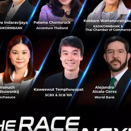
ด้วย การลดปริมาณเศษอาหารในร้านอาหาร ร้านค้าปลีก หรือใน
มนุษยชาติของเราในมิติต่าง ๆ นับไม่ถ้วน
็นเรื่องที่ทำได้ยาก แต่ก็มีผู้คนจำนวนหนึ่งพยายามที่จะค้นหาแ
ี้ผ่านสิ่งที่เรียก Food Tech
รลงทุนในอุตสาหรรม Food Tech
าหกรรมเทคโนโลยีอาหารนั้นเพิ่มสูงขึ้นเป็นอย่างมาก จากรา
ายงานว่า อุตสาหกรรม Food Tech ทั่วโลกสามารถระดมทุนได้เกือบ
ข้อตกลงกว่า 1,300 ฉบับ และคาดการณ์ว่าในปี 2026 มูลค่าต
รจะสูงถึงกว่า 46,000 ล้านเหรียญสหรัฐฯ
าก AgFunder ยังได้กล่าวถึงตัวเลขการลงทุนในสตาร์ทอัพด้าน
่ามีมูลค่าประมาณการณ์ที่ 26,000 ล้านเหรียญสหรัฐในปี 2020 