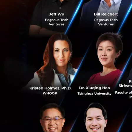
แล้วทำไมจึงต้องก
เศษอาหารเป็นปัญหาท
อยู่ในขณะนี้ ลองจ
เพราะเราเลือกซื้อเ
นั้นยังสดใหม่และส
และนี่คือสิ่งที่เกิด
ทิ้งอาหารในถังขยะ
มีผู้คนอีกกว่า 80
อีกสิ่งที่ใครหลายค
เนื่องจากการกำจัด
0
เปลี่ยนแปลงสภาพภู
เศษอาหารไม่เพียงแ