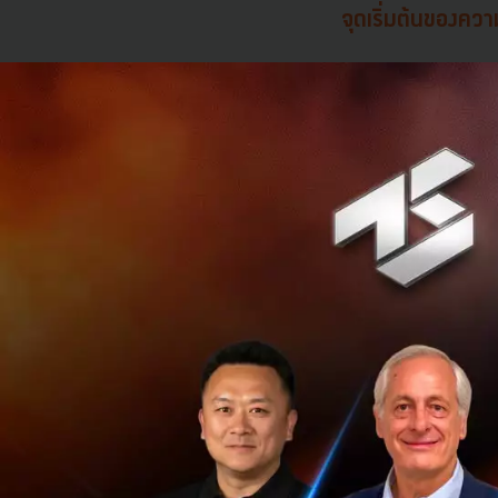
จุดเริ่มต้นของควา
ประเทศไทยมีขยะจำน
ทั้งหมดหรือประมาณ
ยังคงบริโภคได้ ก็ค
Yindii
เป็น start
การสนับสนุนการจั
แต่ยังมีคุณภาพดี ไ
สั่งซื้อ
“surprise b
แพลตฟอร์มนี้ได้
นอกจากนั้น Yindii 
เสียค่าใช้จ่ายและ