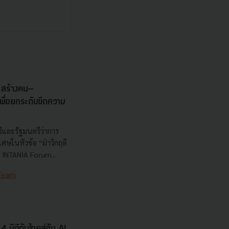
s สร้างคน–
พื่อยกระดับขีดความ
ีและรัฐมนตรีว่าการ
ษในหัวข้อ “ฝ่าวิกฤติ
 INTANIA Forum...
 Team
 มิติดันไทยสู่ฮับ AI