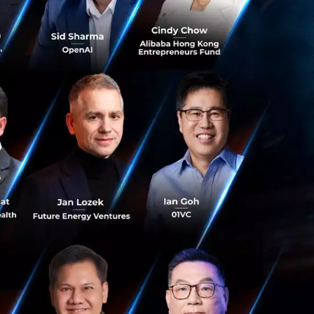
มนุษยชาติกำลังเผชิญ
มันเยอะเกินไป
ั้ง ๆ ที่อาหารเหล่า
ามว่า มนุษย์กำลัง
นโลก ในขณะที่ยังคง
กร้อนมากที่สุด
ง ซึ่งส่งผลต่อการ
กถึง 3 พันล้านตัน
ผลกระทบทาง