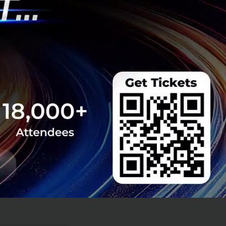
บความสะดวกสบาย
าศาล และคุ้มค่า