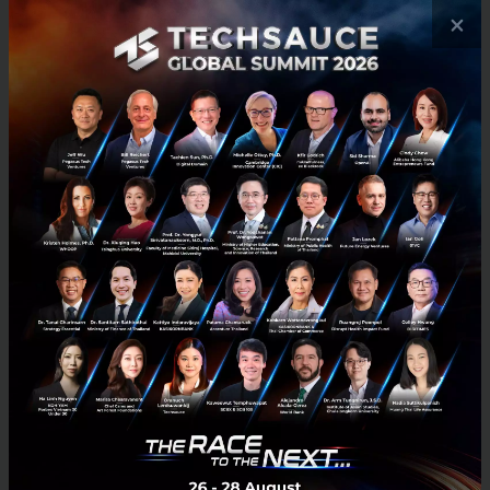
×
3 เรื่องที่ประเทศไทยต้อง Focus สร้างคน–นวัตกรรม–ปฏิรูป
ระบบราชการ เพื่อยกระดับขีดความสามารถประเทศ
นายอนุทิน ชาญวีรกูล นายกรัฐมนตรีและรัฐมนตรีว่าการกระทรวง
มหาดไทย กล่าวปาฐกถาพิเศษในหัวข้อ “ฝ่าวิกฤติ รับมือระเบียบโลก
ใหม่” ในงาน The INTANIA Forum...