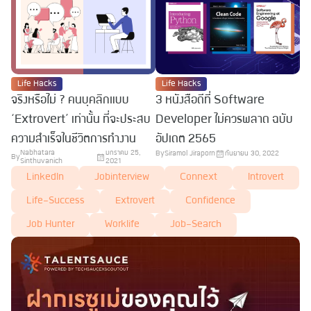
Life Hacks
Life Hacks
จริงหรือไม่ ? คนบุคลิกแบบ
3 หนังสือดีที่ Software
‘Extrovert’ เท่านั้น ที่จะประสบ
Developer ไม่ควรพลาด ฉบับ
ความสำเร็จในชีวิตการทำงาน
อัปเดต 2565
Nabhatara
มกราคม 25,
By
Siramol Jiraporn
กันยายน 30, 2022
By
Sinthuvanich
2021
LinkedIn
Jobinterview
Connext
Introvert
Life-Success
Extrovert
Confidence
Job Hunter
Worklife
Job-Search