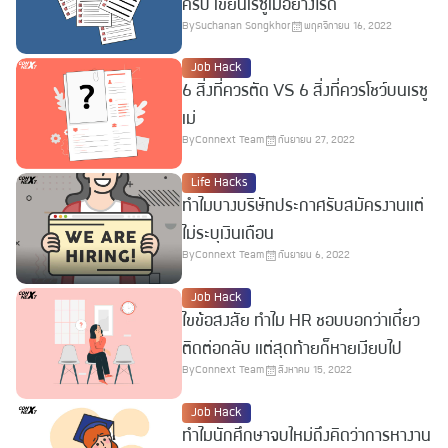
ครบ เขียนเรซูเม่อย่างไรดี
By
Suchanan Songkhor
พฤศจิกายน 16, 2022
Job Hack
6 สิ่งที่ควรตัด VS 6 สิ่งที่ควรโชว์บนเรซู
เม่
By
Connext Team
กันยายน 27, 2022
Life Hacks
ทำไมบางบริษัทประกาศรับสมัครงานแต่
ไม่ระบุเงินเดือน
By
Connext Team
กันยายน 6, 2022
Job Hack
ไขข้อสงสัย ทำไม HR ชอบบอกว่าเดี๋ยว
ติดต่อกลับ แต่สุดท้ายก็หายเงียบไป
By
Connext Team
สิงหาคม 15, 2022
Job Hack
ทำไมนักศึกษาจบใหม่ถึงคิดว่าการหางาน