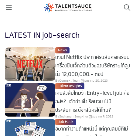
LATEST IN job-search
News
ด่วน! Netflix ประกาศรับสมัครแอร์บน
เครื่องบินเจ็ตส่วนตัวของบริษัทรายได้สูง
ถึง 12,000,000.- ต่อปี
By
Connext Team
มกราคม 20, 2023
Talent Insights
เคยสงสัยไหมว่า Entry-level job คือ
อะไร? แล้วถ้าเพิ่งเรียนจบ ไม่มี
ประสบการณ์จะสมัครได้ไหม?
By
Suchanan Songkhor
ธันวาคม 9, 2022
Job Hack
อยากทำงานตำแหน่งนี้ แต่คุณสมบัติไม่