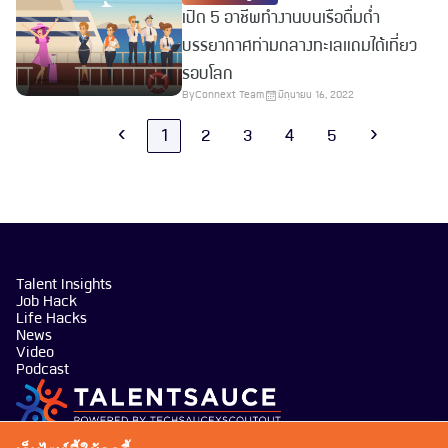
เปิด 5 อาชีพทำงานบนเรือดื่มด่ำ
บรรยากาศท่ามกลางทะเลแถมได้เที่ยว
รอบโลก
By
Connext Team
มิถุนายน 16, 2022
‹
1
2
3
4
5
›
Talent Insights
Job Hack
Life Hacks
News
Video
Podcast
บริษัท เทคซอส มีเดีย จำกัด