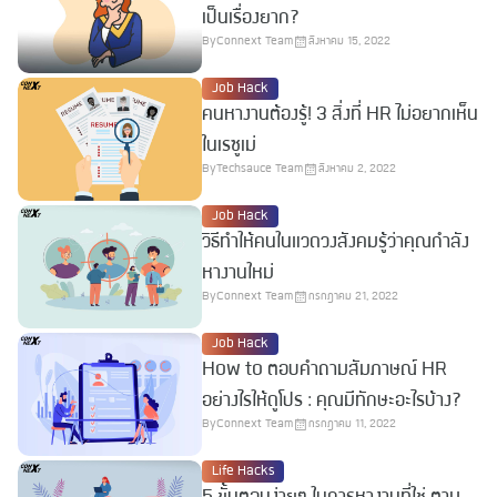
เป็นเรื่องยาก?
By
Connext Team
สิงหาคม 15, 2022
Job Hack
คนหางานต้องรู้! 3 สิ่งที่ HR ไม่อยากเห็น
ในเรซูเม่
By
Techsauce Team
สิงหาคม 2, 2022
Job Hack
วิธีทำให้คนในแวดวงสังคมรู้ว่าคุณกำลัง
หางานใหม่
By
Connext Team
กรกฎาคม 21, 2022
Job Hack
How to ตอบคำถามสัมภาษณ์ HR
อย่างไรให้ดูโปร : คุณมีทักษะอะไรบ้าง?
By
Connext Team
กรกฎาคม 11, 2022
Life Hacks