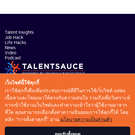
Talent Insights
Job Hack
Life Hacks
News
Video
Podcast
บริษัท เทคซอส มีเดีย จำกัด
เว็บไซต์นี้ใช้คุกกี้
101 ทรู ดิจิทัล พาร์ค อาคาร กริฟฟิน ชั้น 14 ห้อง 1401
เราใช้คุกกี้เพื่อเพิ่มประสบการณ์ที่ดีในการใช้เว็บไซต์ แสดง
ถนนสุขุมวิท แขวงบางจาก เขตพระโขนง กรุงเทพมหานคร
เนื้อหาและโฆษณาให้ตรงกับความสนใจ รวมถึงเพื่อวิเคราะห์
10260
การเข้าใช้งานเว็บไซต์และทำความเข้าใจว่าผู้ใช้งานมาจาก
talentsauce@techsauce.co
ที่ใด คุณสามารถเลือกตั้งค่าความยินยอมการใช้คุกกี้ได้ โดย
02-001-5375
คลิก “การตั้งค่าคุกกี้” อ่าน
นโยบายความเป็นส่วนตัว
06-4658-9500
ยอมรับทั้งหมด