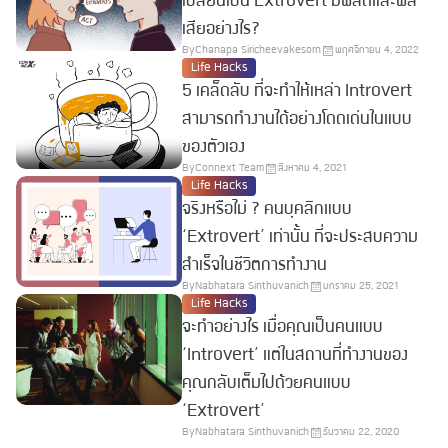
เปลี่ยนเป็น Extrovert มีผลดีและผล
เสียอย่างไร?
By
Chanapa Siricheevakesorn
พฤศจิกายน 4, 2022
Life Hacks
5 เคล็ดลับ ที่จะทำให้เหล่า Introvert
สามารถทำงานได้อย่างโดดเด่นในแบบ
ของตัวเอง
By
Connext Team
สิงหาคม 4, 2021
Life Hacks
จริงหรือไม่ ? คนบุคลิกแบบ
‘Extrovert’ เท่านั้น ที่จะประสบความ
สำเร็จในชีวิตการทำงาน
By
Nabhatara Sinthuvanich
มกราคม 25, 2021
Life Hacks
จะทำอย่างไร เมื่อคุณเป็นคนแบบ
‘Introvert’ แต่ในสถานที่ทำงานของ
คุณกลับเต็มไปด้วยคนแบบ
‘Extrovert’
By
Nabhatara Sinthuvanich
ธันวาคม 22, 2020