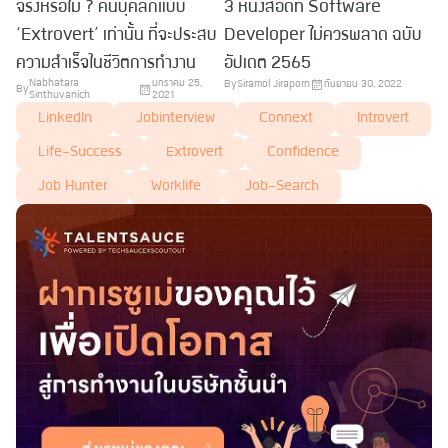
จริงหรือไม่ ? คนบุคลิกแบบ
3 หนังสือดีที่ Software
‘Extrovert’ เท่านั้น ที่จะประสบ
Developer ไม่ควรพลาด ฉบับ
ความสำเร็จในชีวิตการทำงาน
อัปเดต 2565
Nabhatara
มกราคม 25,
By
Siramol Jiraporn
กันยายน 30, 2022
By
Sinthuvanich
2021
LinkedIn
Jobinterview
Connext
Introvert
Life-Success
Extrovert
Confidence
Job Hunter
Worklife
Job-Search