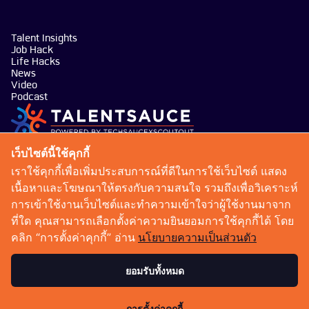
Talent Insights
Job Hack
Life Hacks
News
Video
Podcast
บริษัท เทคซอส มีเดีย จำกัด
เว็บไซต์นี้ใช้คุกกี้
101 ทรู ดิจิทัล พาร์ค อาคาร กริฟฟิน ชั้น 14 ห้อง 1401
เราใช้คุกกี้เพื่อเพิ่มประสบการณ์ที่ดีในการใช้เว็บไซต์ แสดง
ถนนสุขุมวิท แขวงบางจาก เขตพระโขนง กรุงเทพมหานคร
เนื้อหาและโฆษณาให้ตรงกับความสนใจ รวมถึงเพื่อวิเคราะห์
10260
การเข้าใช้งานเว็บไซต์และทำความเข้าใจว่าผู้ใช้งานมาจาก
talentsauce@techsauce.co
ที่ใด คุณสามารถเลือกตั้งค่าความยินยอมการใช้คุกกี้ได้ โดย
02-001-5375
คลิก “การตั้งค่าคุกกี้” อ่าน
นโยบายความเป็นส่วนตัว
06-4658-9500
ยอมรับทั้งหมด
เงื่อนไขการให้บริการ
นโยบายความเป็นส่วนตัว
การตั้งค่าคุกกี้
Copyright 2026 : Techsauce All rights reserved.