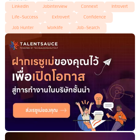
LinkedIn
Jobinterview
Connext
Introvert
Life-Success
Extrovert
Confidence
Job Hunter
Worklife
Job-Search