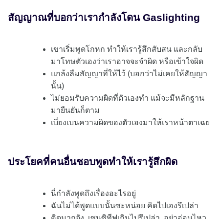
สัญญาณที่บอกว่าเรากำลังโดน Gaslighting
เขาเริ่มพูดโกหก ทำให้เรารู้สึกสับสน และกลับ
มาโทษตัวเองว่าเราอาจจะจำผิด หรือเข้าใจผิด
แกล้งลืมสัญญาที่ให้ไว้ (บอกว่าไม่เคยให้สัญญา
นั้น)
ไม่ยอมรับความผิดที่ตัวเองทำ แม้จะมีหลักฐาน
มายืนยันก็ตาม
เบี่ยงเบนความผิดของตัวเองมาให้เราหน้าตาเฉย
ประโยคที่คนอื่นชอบพูดทำให้เรารู้สึกผิด
นี่กำลังพูดถึงเรื่องอะไรอยู่
ฉันไม่ได้พูดแบบนั้นซะหน่อย คิดไปเองรึเปล่า
คิดมากจัง, เซนซิทีฟเกินไปรึเปล่า, อย่าอ่อนไหว