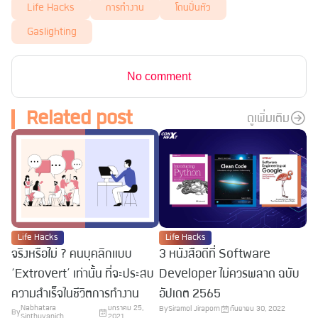
Life Hacks
การทำงาน
โดนปั่นหัว
Gaslighting
No comment
Related post
ดูเพิ่มเติม
Life Hacks
Life Hacks
จริงหรือไม่ ? คนบุคลิกแบบ
3 หนังสือดีที่ Software
‘Extrovert’ เท่านั้น ที่จะประสบ
Developer ไม่ควรพลาด ฉบับ
ความสำเร็จในชีวิตการทำงาน
อัปเดต 2565
Nabhatara
มกราคม 25,
By
Siramol Jiraporn
กันยายน 30, 2022
By
Sinthuvanich
2021