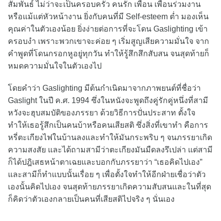
สัมพันธ์ ไม่ว่าจะเป็นครอบครัว คนรัก เพื่อน เพื่อนร่วมงาน
หรือแม้แต่หัวหน้างาน ยิ่งกับคนที่มี Self-esteem ต่ำ มองเห็น
คุณค่าในตัวเองน้อย ยิ่งง่ายต่อการที่จะโดน Gaslighting เข้า
ครอบงำ เพราะพวกเขาจะค่อย ๆ เริ่มสูญเสียความมั่นใจ จาก
คำพูดที่โดนกรอกหูอยู่ทุกวัน ทำให้รู้สึกสึกสับสน จนสุดท้ายก็
หมดความมั่นใจในตัวเองไป
โดยคำว่า Gaslighting มีต้นกำเนิดมาจากภาพยนต์ที่ชื่อว่า
Gaslight ในปี ค.ศ. 1994 ซึ่งในหนังจะพูดถึงคู่รักคู่หนึ่งที่สามี
หวังจะฮุบสมบัติของภรรยา ด้วยวิธีการปั่นประสาท ตั้งใจ
ทำให้เธอรู้สึกเป็นคนบ้าหรือคนเสียสติ ซึ่งสิ่งที่เขาทำ คือการ
หรี่ตะเกียงไฟในบ้านลงและทำให้มันกระพริบ ๆ จนภรรยาเกิด
ความสงสัย และได้ถามสามีว่าตะเกียงมันมืดลงรึเปล่า แต่สามี
ก็ได้ปฎิเสธหน้าตาเฉยและบอกกับภรรยาว่า “เธอคิดไปเอง”
และสามีก็ทำแบบนั้นเรื่อย ๆ เพื่อตั้งใจทำให้อีกฝ่ายเชื่อว่าตัว
เองนั้นคิดไปเอง จนสุดท้ายภรรยาเกิดความสับสนและในที่สุด
ก็คิดว่าตัวเองกลายเป็นคนที่เสียสติไปจริง ๆ นั่นเอง