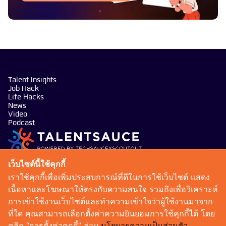
Talent Insights
Job Hack
Life Hacks
News
Video
Podcast
บริษัท เทคซอส มีเดีย จำกัด
เว็บไซต์นี้ใช้คุกกี้
101 ทรู ดิจิทัล พาร์ค อาคาร กริฟฟิน ชั้น 14 ห้อง 1401
เราใช้คุกกี้เพื่อเพิ่มประสบการณ์ที่ดีในการใช้เว็บไซต์ แสดง
ถนนสุขุมวิท แขวงบางจาก เขตพระโขนง กรุงเทพมหานคร
เนื้อหาและโฆษณาให้ตรงกับความสนใจ รวมถึงเพื่อวิเคราะห์
10260
การเข้าใช้งานเว็บไซต์และทำความเข้าใจว่าผู้ใช้งานมาจาก
talentsauce@techsauce.co
ที่ใด คุณสามารถเลือกตั้งค่าความยินยอมการใช้คุกกี้ได้ โดย
02-001-5375
คลิก “การตั้งค่าคุกกี้” อ่าน
นโยบายความเป็นส่วนตัว