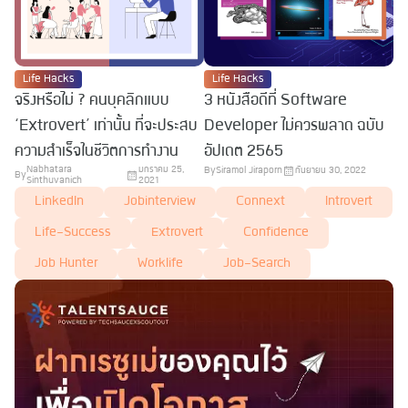
Life Hacks
Life Hacks
จริงหรือไม่ ? คนบุคลิกแบบ
3 หนังสือดีที่ Software
‘Extrovert’ เท่านั้น ที่จะประสบ
Developer ไม่ควรพลาด ฉบับ
ความสำเร็จในชีวิตการทำงาน
อัปเดต 2565
Nabhatara
มกราคม 25,
By
Siramol Jiraporn
กันยายน 30, 2022
By
Sinthuvanich
2021
LinkedIn
Jobinterview
Connext
Introvert
Life-Success
Extrovert
Confidence
Job Hunter
Worklife
Job-Search