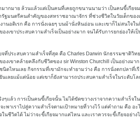
ากมาย ล้วนแล้วแต่เป็นคนที่เคยถูกขนานนามว่า เป็นคนขี้เกียจ
ll นายกรัฐมนตรีคนสำคัญของสหราชอาณาจักร ที่ช่วงชีวิตในวัยเด็กของ
ป็นงานอดิเรก คือ การนั่งเฉยๆ บนม้านั่งหินอ่อน และเขาก็ไม่สนใจใน
ของเขาประสบความสำเร็จเป็นอย่างมาก จนได้รับการยกย่องให้เป็
ยจที่ประสบความสำเร็จที่สุด คือ Charles Darwin นักธรรมชาติวิทยา
องเขาคล้ายคลึงกับชีวิตของ sir Winston Churchill เป็นอย่างมาก
ิดไหนเลย กิจกรรมที่เขามักจะทำยามว่าง คือ การนั่งตกปลาที่เร
ไม่ขยันเลยแม้แต่น้อย แต่เขาก็ยังสามารถประสบคามสำเร็จในระดับโล
ิงๆแล้ว การเป็นคนขี้เกียจนั้น ไม่ได้ขัดขวางเราจากความสำเร็จใน
ี่จะพาเราไปสู่ความสำเร็จตามเป้าหมายที่วางไว้ แต่คำถาม คือ อะ
็จในชีวิตได้ ไม่ว่าจะขี้เกียจมากแค่ไหน และเราควรจะขี้เกียจอย่างไ