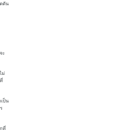
กดดัน
าจะ
ไม่
ี่
าเป็น
าร
ที่