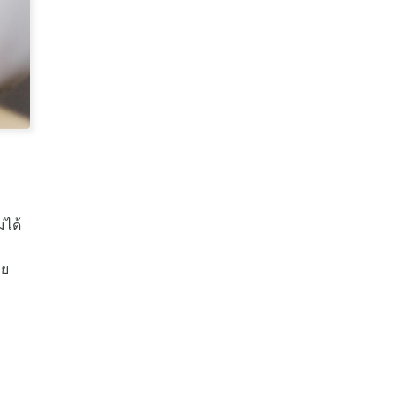
่ได้
อย