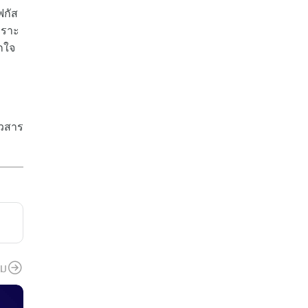
ฟกัส
พราะ
กใจ
าวสาร
ิม