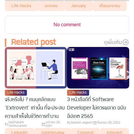
Life Hacks
มกราคม
January
เดือนมกราคม
No comment
Related post
ดูเพิ่มเติม
Life Hacks
Life Hacks
จริงหรือไม่ ? คนบุคลิกแบบ
3 หนังสือดีที่ Software
‘Extrovert’ เท่านั้น ที่จะประสบ
Developer ไม่ควรพลาด ฉบับ
ความสำเร็จในชีวิตการทำงาน
อัปเดต 2565
Nabhatara
มกราคม 25,
By
Siramol Jiraporn
กันยายน 30, 2022
By
Sinthuvanich
2021
LinkedIn
Jobinterview
Connext
Introvert