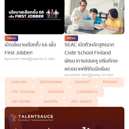
News
News
เปิดนโยบายเลือกตั้ง 66 เพื่อ
SEAC เปิดตัวหลักสูตรจาก
First Jobber!
Code School Finland
By
Connext Team
พฤษภาคม 5, 2023
พัฒนาการสอนครู เสริมทักษะ
แห่งอนาคตให้กับนักเรียน
By
Connext Team
เมษายน 29, 2022
LinkedIn
Jobinterview
Connext
Introvert
Life-Success
Extrovert
Confidence
Job Hunter
Worklife
Job-Search