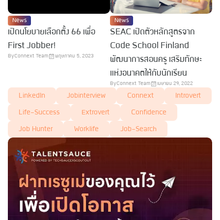
News
News
เปิดนโยบายเลือกตั้ง 66 เพื่อ
SEAC เปิดตัวหลักสูตรจาก
First Jobber!
Code School Finland
By
Connext Team
พฤษภาคม 5, 2023
พัฒนาการสอนครู เสริมทักษะ
แห่งอนาคตให้กับนักเรียน
By
Connext Team
เมษายน 29, 2022
LinkedIn
Jobinterview
Connext
Introvert
Life-Success
Extrovert
Confidence
Job Hunter
Worklife
Job-Search