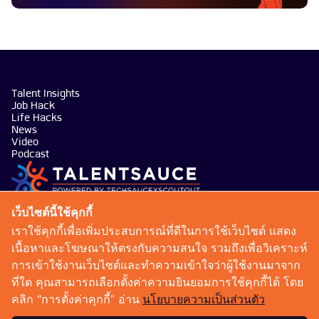
Talent Insights
Job Hack
Life Hacks
News
Video
Podcast
บริษัท เทคซอส มีเดีย จำกัด
เว็บไซต์นี้ใช้คุกกี้
101 ทรู ดิจิทัล พาร์ค อาคาร กริฟฟิน ชั้น 14 ห้อง 1401
เราใช้คุกกี้เพื่อเพิ่มประสบการณ์ที่ดีในการใช้เว็บไซต์ แสดง
ถนนสุขุมวิท แขวงบางจาก เขตพระโขนง กรุงเทพมหานคร
เนื้อหาและโฆษณาให้ตรงกับความสนใจ รวมถึงเพื่อวิเคราะห์
10260
การเข้าใช้งานเว็บไซต์และทำความเข้าใจว่าผู้ใช้งานมาจาก
talentsauce@techsauce.co
ที่ใด คุณสามารถเลือกตั้งค่าความยินยอมการใช้คุกกี้ได้ โดย
02-001-5375
คลิก “การตั้งค่าคุกกี้” อ่าน
นโยบายความเป็นส่วนตัว
06-4658-9500