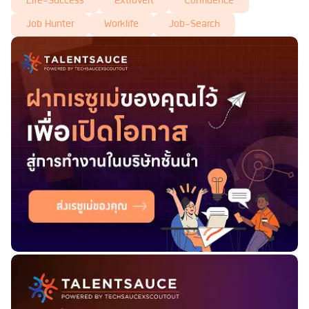
Life-Success
Extrovert
Confidence
Job Hunter
Worklife
Job-Search