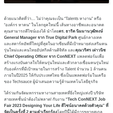
ด้วยแนวคิดที่ว่า… ไม่ว่าคุณจะเป็น “Talents หางาน” หรือ
“องค์กร หาคน” ในโลกยุคใหม่นี้ เส้นทางอาชีพและอนาคต
คุณสามารถดีไซน์เองได้ นำโดย
ดร. ธาริต นิมมานวุฒิพงษ์
General Manager จาก True Digital Park
ศูนย์กลางเทค
และสตาร์ทอัพที่ใหญ่ที่สุดในอาเซียนที่มีเป้าหมายส่งเสริมคน
รุ่นใหม่และคนไทยอัปสกิลด้านดิจิทัล และ
คุณวริศร เผ่าวนิช
Chief Operating Officer จาก ConNEXT
แพลตฟอร์มเพื่อ
สร้างแรงบันดาลใจให้คนรุ่นใหม่และตัวกลางเชื่อมคนรุ่นใหม่
กับองค์กรที่มีเป้าหมายในการสร้าง Talent จำนวน 1 ล้านคน
ภายในปี2025 ให้กับประเทศไทย ซึ่งเป็นแพลตฟอร์มในเครือ
ของ Techsauce ผู้นำเสนอความรู้ด้านเทคโนโลยีธุรกิจ
ได้ร่วมกันจัดมหกรรมหางานสายเทคที่ยิ่งใหญ่แห่งปี บริษัท
สายเทคชั้นนำต้องไม่พลาด! กับงาน
“Tech ConNEXT Job
Fair 2023 Designing Your Life ดีไซน์อนาคตด้วยตัวคุณ” ที่
จัดเป็นครั้งที่ 2 ตามคำเรียกร้อง
โดยปีนี้ได้มีการขยายสเกล