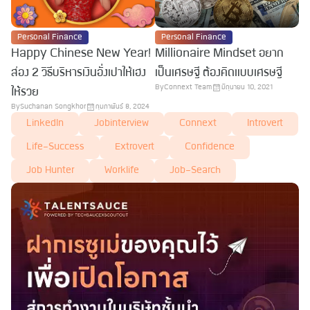
Personal Finance
Personal Finance
Happy Chinese New Year!
Millionaire Mindset อยาก
ส่อง 2 วิธีบริหารเงินอั่งเปาให้เฮง
เป็นเศรษฐี ต้องคิดแบบเศรษฐี
By
Connext Team
มิถุนายน 10, 2021
ให้รวย
By
Suchanan Songkhor
กุมภาพันธ์ 8, 2024
LinkedIn
Jobinterview
Connext
Introvert
Life-Success
Extrovert
Confidence
Job Hunter
Worklife
Job-Search