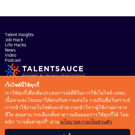
Talent Insights
Job Hack
Life Hacks
News
Video
Podcast
บริษัท เทคซอส มีเดีย จำกัด
เว็บไซต์นี้ใช้คุกกี้
101 ทรู ดิจิทัล พาร์ค อาคาร กริฟฟิน ชั้น 14 ห้อง 1401
เราใช้คุกกี้เพื่อเพิ่มประสบการณ์ที่ดีในการใช้เว็บไซต์ แสดง
ถนนสุขุมวิท แขวงบางจาก เขตพระโขนง กรุงเทพมหานคร
เนื้อหาและโฆษณาให้ตรงกับความสนใจ รวมถึงเพื่อวิเคราะห์
10260
การเข้าใช้งานเว็บไซต์และทำความเข้าใจว่าผู้ใช้งานมาจาก
talentsauce@techsauce.co
ที่ใด คุณสามารถเลือกตั้งค่าความยินยอมการใช้คุกกี้ได้ โดย
02-001-5375
คลิก “การตั้งค่าคุกกี้” อ่าน
นโยบายความเป็นส่วนตัว
06-4658-9500