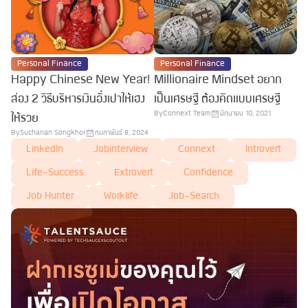
Personal Finance
Personal Finance
Happy Chinese New Year!
Millionaire Mindset อยาก
ส่อง 2 วิธีบริหารเงินอั่งเปาให้เฮง
เป็นเศรษฐี ต้องคิดแบบเศรษฐี
By
Connext Team
มิถุนายน 10, 2021
ให้รวย
By
Suchanan Songkhor
กุมภาพันธ์ 8, 2024
LinkedIn
Jobinterview
Connext
Introvert
Life-Success
Extrovert
Confidence
Job Hunter
Worklife
Job-Search