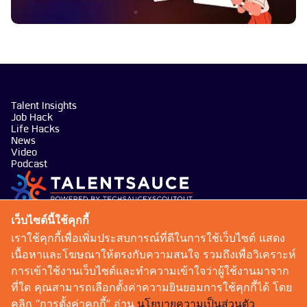
Talent Insights
Job Hack
Life Hacks
News
Video
Podcast
บริษัท เทคซอส มีเดีย จำกัด
เว็บไซต์นี้ใช้คุกกี้
101 ทรู ดิจิทัล พาร์ค อาคาร กริฟฟิน ชั้น 14 ห้อง 1401
เราใช้คุกกี้เพื่อเพิ่มประสบการณ์ที่ดีในการใช้เว็บไซต์ แสดง
ถนนสุขุมวิท แขวงบางจาก เขตพระโขนง กรุงเทพมหานคร
เนื้อหาและโฆษณาให้ตรงกับความสนใจ รวมถึงเพื่อวิเคราะห์
10260
การเข้าใช้งานเว็บไซต์และทำความเข้าใจว่าผู้ใช้งานมาจาก
talentsauce@techsauce.co
ที่ใด คุณสามารถเลือกตั้งค่าความยินยอมการใช้คุกกี้ได้ โดย
02-001-5375
คลิก “การตั้งค่าคุกกี้” อ่าน
นโยบายความเป็นส่วนตัว