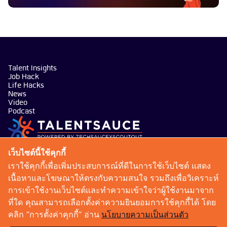
Talent Insights
Job Hack
Life Hacks
News
Video
Podcast
บริษัท เทคซอส มีเดีย จำกัด
เว็บไซต์นี้ใช้คุกกี้
101 ทรู ดิจิทัล พาร์ค อาคาร กริฟฟิน ชั้น 14 ห้อง 1401
เราใช้คุกกี้เพื่อเพิ่มประสบการณ์ที่ดีในการใช้เว็บไซต์ แสดง
ถนนสุขุมวิท แขวงบางจาก เขตพระโขนง กรุงเทพมหานคร
เนื้อหาและโฆษณาให้ตรงกับความสนใจ รวมถึงเพื่อวิเคราะห์
10260
การเข้าใช้งานเว็บไซต์และทำความเข้าใจว่าผู้ใช้งานมาจาก
talentsauce@techsauce.co
ที่ใด คุณสามารถเลือกตั้งค่าความยินยอมการใช้คุกกี้ได้ โดย
02-001-5375
คลิก “การตั้งค่าคุกกี้” อ่าน
นโยบายความเป็นส่วนตัว
06-4658-9500