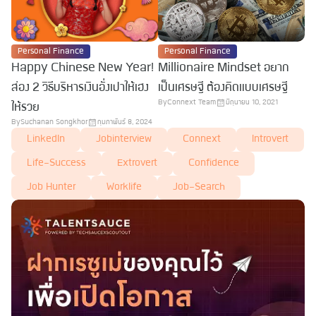
Personal Finance
Personal Finance
Happy Chinese New Year!
Millionaire Mindset อยาก
ส่อง 2 วิธีบริหารเงินอั่งเปาให้เฮง
เป็นเศรษฐี ต้องคิดแบบเศรษฐี
By
Connext Team
มิถุนายน 10, 2021
ให้รวย
By
Suchanan Songkhor
กุมภาพันธ์ 8, 2024
LinkedIn
Jobinterview
Connext
Introvert
Life-Success
Extrovert
Confidence
Job Hunter
Worklife
Job-Search