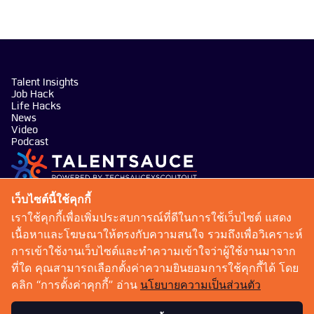
Talent Insights
Job Hack
Life Hacks
News
Video
Podcast
บริษัท เทคซอส มีเดีย จำกัด
เว็บไซต์นี้ใช้คุกกี้
101 ทรู ดิจิทัล พาร์ค อาคาร กริฟฟิน ชั้น 14 ห้อง 1401
เราใช้คุกกี้เพื่อเพิ่มประสบการณ์ที่ดีในการใช้เว็บไซต์ แสดง
ถนนสุขุมวิท แขวงบางจาก เขตพระโขนง กรุงเทพมหานคร
เนื้อหาและโฆษณาให้ตรงกับความสนใจ รวมถึงเพื่อวิเคราะห์
10260
การเข้าใช้งานเว็บไซต์และทำความเข้าใจว่าผู้ใช้งานมาจาก
talentsauce@techsauce.co
ที่ใด คุณสามารถเลือกตั้งค่าความยินยอมการใช้คุกกี้ได้ โดย
02-001-5375
คลิก “การตั้งค่าคุกกี้” อ่าน
นโยบายความเป็นส่วนตัว
06-4658-9500