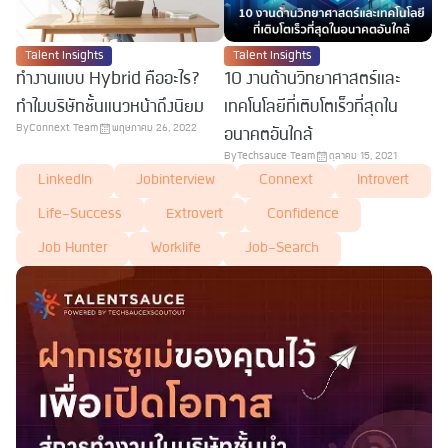
Talent Insights
Talent Insights
ทำงานแบบ Hybrid คืออะไร?
10 งานด้านวิทยาศาสตร์และ
ทำไมบริษัทชั้นแนวหน้าถึงนิยม
เทคโนโลยีที่เติบโตเร็วที่สุดใน
By
Connext Team
พฤษภาคม 26, 2022
อนาคตอันใกล้
By
Techsauce Team
ตุลาคม 15, 2021
LinkedIn
Jobinterview
Connext
Introvert
Life-Success
Extrovert
Confidence
Job Hunter
Worklife
Job-Search