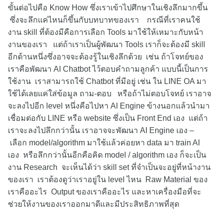
ขั้นต่อไปคือ Know How ซึ่งเราเข้าไปศึกษาในเชิงลึกมากขึ้น
ซึ่งจะลึกแค่ไหนก็ขึ้นกับบทบาทของเรา กรณีที่เราคนใช้
งาน skill ที่ต้องมีคือการเลือก Tools มาใช้ให้เหมาะกับหน้า
งานของเรา แต่ถ้าเราเป็นผู้พัฒนา Tools เราก็จะต้องมี skill
อีกด้านหนึ่งซึ่งอาจจะต้องรู้ในเชิงลึกด้วย เช่น ถ้าโจทย์ของ
เราคือพัฒนา AI Chatbot ไว้ตอบคำถามลูกค้า แบบนี้เป็นการ
ใช้งาน เราสามารถใช้ Chatbot ที่มีอยู่ เช่น ใน LINE OA มา
ใช้ได้เลยแค่ใส่ข้อมูล ถาม-ตอบ หรือถ้าไม่ตอบโจทย์ เราอาจ
จะลงไปอีก level หนึ่งคือไปหา AI Engine ข้างนอกแล้วนำมา
เชื่อมต่อกับ LINE หรือ website ซึ่งเป็น Front End เอง แต่ถ้า
เราจะลงไปลึกกว่านั้น เราอาจจะพัฒนา AI Engine เอง –
เลือก model/algorithm มาใช้แล้วค่อยหา data มา train AI
เอง หรือลึกกว่านั้นอีกคือคิด model / algorithm เอง ก็จะเป็น
งาน Research จะเห็นได้ว่า skill set ที่จำเป็นจะอยู่ที่หน้างาน
ของเรา เราต้องดูว่าเราอยู่ใน level ไหน Raw Material ของ
เราคืออะไร Output ของเราคืออะไร และหาเครื่องมือที่จะ
ช่วยให้งานของเราออกมาดีและมีประสิทธิภาพที่สุด