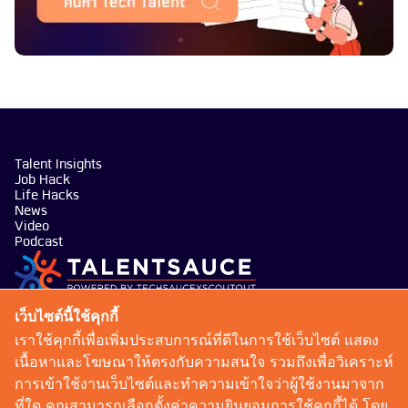
Talent Insights
Job Hack
Life Hacks
News
Video
Podcast
บริษัท เทคซอส มีเดีย จำกัด
เว็บไซต์นี้ใช้คุกกี้
101 ทรู ดิจิทัล พาร์ค อาคาร กริฟฟิน ชั้น 14 ห้อง 1401
เราใช้คุกกี้เพื่อเพิ่มประสบการณ์ที่ดีในการใช้เว็บไซต์ แสดง
ถนนสุขุมวิท แขวงบางจาก เขตพระโขนง กรุงเทพมหานคร
เนื้อหาและโฆษณาให้ตรงกับความสนใจ รวมถึงเพื่อวิเคราะห์
10260
การเข้าใช้งานเว็บไซต์และทำความเข้าใจว่าผู้ใช้งานมาจาก
talentsauce@techsauce.co
ที่ใด คุณสามารถเลือกตั้งค่าความยินยอมการใช้คุกกี้ได้ โดย