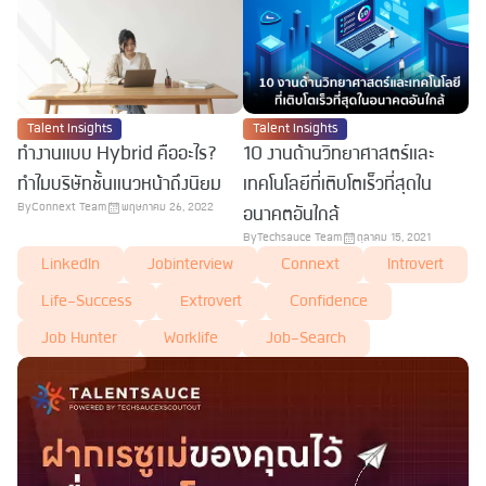
Talent Insights
Talent Insights
ทำงานแบบ Hybrid คืออะไร?
10 งานด้านวิทยาศาสตร์และ
ทำไมบริษัทชั้นแนวหน้าถึงนิยม
เทคโนโลยีที่เติบโตเร็วที่สุดใน
By
Connext Team
พฤษภาคม 26, 2022
อนาคตอันใกล้
By
Techsauce Team
ตุลาคม 15, 2021
LinkedIn
Jobinterview
Connext
Introvert
Life-Success
Extrovert
Confidence
Job Hunter
Worklife
Job-Search