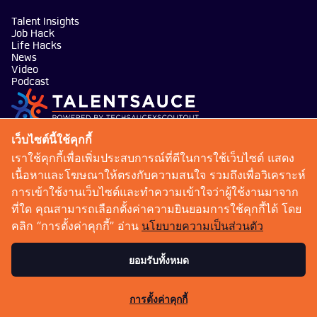
Talent Insights
Job Hack
Life Hacks
News
Video
Podcast
บริษัท เทคซอส มีเดีย จำกัด
เว็บไซต์นี้ใช้คุกกี้
101 ทรู ดิจิทัล พาร์ค อาคาร กริฟฟิน ชั้น 14 ห้อง 1401
เราใช้คุกกี้เพื่อเพิ่มประสบการณ์ที่ดีในการใช้เว็บไซต์ แสดง
ถนนสุขุมวิท แขวงบางจาก เขตพระโขนง กรุงเทพมหานคร
เนื้อหาและโฆษณาให้ตรงกับความสนใจ รวมถึงเพื่อวิเคราะห์
10260
การเข้าใช้งานเว็บไซต์และทำความเข้าใจว่าผู้ใช้งานมาจาก
talentsauce@techsauce.co
ที่ใด คุณสามารถเลือกตั้งค่าความยินยอมการใช้คุกกี้ได้ โดย
02-001-5375
คลิก “การตั้งค่าคุกกี้” อ่าน
นโยบายความเป็นส่วนตัว
06-4658-9500
ยอมรับทั้งหมด
เงื่อนไขการให้บริการ
นโยบายความเป็นส่วนตัว
การตั้งค่าคุกกี้
Copyright 2026 : Techsauce All rights reserved.