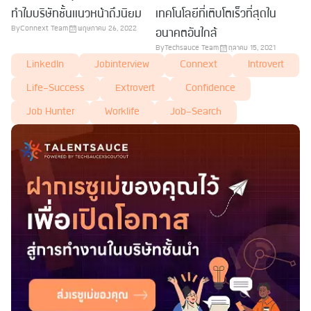
ทำไมบริษัทชั้นแนวหน้าถึงนิยม
เทคโนโลยีที่เติบโตเร็วที่สุดใน
By
Connext Team
พฤษภาคม 26, 2022
อนาคตอันใกล้
By
Techsauce Team
ตุลาคม 15, 2021
LinkedIn
Jobinterview
Connext
Introvert
Life-Success
Extrovert
Confidence
Job Hunter
Worklife
Job-Search