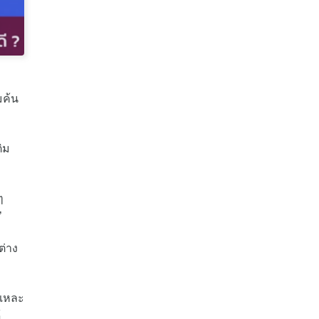
มค้น
ิม
ๆ
’
ต่าง
ี้แหละ
้