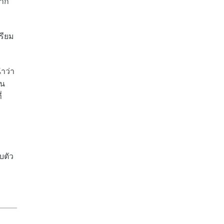
มาก
รียม
ำว่า
็น
่
บตัว