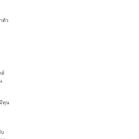
าตัว
ล์
น
ีทุน
ับ