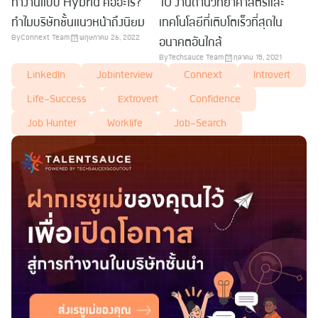
ทำงานแบบ Hybrid คืออะไร?
10 งานด้านวิทยาศาสตร์และ
ทำไมบริษัทชั้นแนวหน้าถึงนิยม
เทคโนโลยีที่เติบโตเร็วที่สุดใน
By
Connext Team
พฤษภาคม 26, 2022
อนาคตอันใกล้
By
Techsauce Team
ตุลาคม 15, 2021
LinkedIn
Jobinterview
Connext
Introvert
Life-Success
Extrovert
Confidence
Job Hunter
Worklife
Job-Search