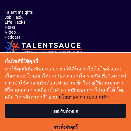
Talent Insights
Job Hack
Life Hacks
News
Video
Podcast
บริษัท เทคซอส มีเดีย จำกัด
เว็บไซต์นี้ใช้คุกกี้
101 ทรู ดิจิทัล พาร์ค อาคาร กริฟฟิน ชั้น 14 ห้อง 1401
เราใช้คุกกี้เพื่อเพิ่มประสบการณ์ที่ดีในการใช้เว็บไซต์ แสดง
ถนนสุขุมวิท แขวงบางจาก เขตพระโขนง กรุงเทพมหานคร
เนื้อหาและโฆษณาให้ตรงกับความสนใจ รวมถึงเพื่อวิเคราะห์
10260
การเข้าใช้งานเว็บไซต์และทำความเข้าใจว่าผู้ใช้งานมาจาก
talentsauce@techsauce.co
ที่ใด คุณสามารถเลือกตั้งค่าความยินยอมการใช้คุกกี้ได้ โดย
02-001-5375
คลิก “การตั้งค่าคุกกี้” อ่าน
นโยบายความเป็นส่วนตัว
06-4658-9500
ยอมรับทั้งหมด
เงื่อนไขการให้บริการ
นโยบายความเป็นส่วนตัว
การตั้งค่าคุกกี้
Copyright 2026 : Techsauce All rights reserved.