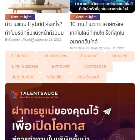
Talent Insights
Talent Insights
ทำงานแบบ Hybrid คืออะไร?
10 งานด้านวิทยาศาสตร์และ
ทำไมบริษัทชั้นแนวหน้าถึงนิยม
เทคโนโลยีที่เติบโตเร็วที่สุดใน
By
Connext Team
พฤษภาคม 26, 2022
อนาคตอันใกล้
By
Techsauce Team
ตุลาคม 15, 2021
LinkedIn
Jobinterview
Connext
Introvert
Life-Success
Extrovert
Confidence
Job Hunter
Worklife
Job-Search