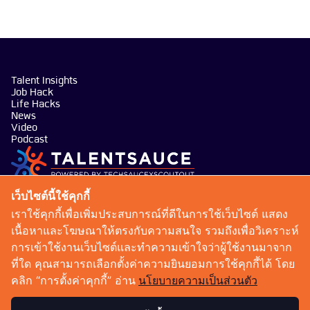
Talent Insights
Job Hack
Life Hacks
News
Video
Podcast
บริษัท เทคซอส มีเดีย จำกัด
เว็บไซต์นี้ใช้คุกกี้
101 ทรู ดิจิทัล พาร์ค อาคาร กริฟฟิน ชั้น 14 ห้อง 1401
เราใช้คุกกี้เพื่อเพิ่มประสบการณ์ที่ดีในการใช้เว็บไซต์ แสดง
ถนนสุขุมวิท แขวงบางจาก เขตพระโขนง กรุงเทพมหานคร
เนื้อหาและโฆษณาให้ตรงกับความสนใจ รวมถึงเพื่อวิเคราะห์
10260
การเข้าใช้งานเว็บไซต์และทำความเข้าใจว่าผู้ใช้งานมาจาก
talentsauce@techsauce.co
ที่ใด คุณสามารถเลือกตั้งค่าความยินยอมการใช้คุกกี้ได้ โดย
02-001-5375
คลิก “การตั้งค่าคุกกี้” อ่าน
นโยบายความเป็นส่วนตัว
06-4658-9500