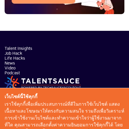
Talent Insights
Job Hack
Life Hacks
News
Video
Podcast
บริษัท เทคซอส มีเดีย จำกัด
เว็บไซต์นี้ใช้คุกกี้
101 ทรู ดิจิทัล พาร์ค อาคาร กริฟฟิน ชั้น 14 ห้อง 1401
เราใช้คุกกี้เพื่อเพิ่มประสบการณ์ที่ดีในการใช้เว็บไซต์ แสดง
ถนนสุขุมวิท แขวงบางจาก เขตพระโขนง กรุงเทพมหานคร
เนื้อหาและโฆษณาให้ตรงกับความสนใจ รวมถึงเพื่อวิเคราะห์
10260
การเข้าใช้งานเว็บไซต์และทำความเข้าใจว่าผู้ใช้งานมาจาก
talentsauce@techsauce.co
ที่ใด คุณสามารถเลือกตั้งค่าความยินยอมการใช้คุกกี้ได้ โดย