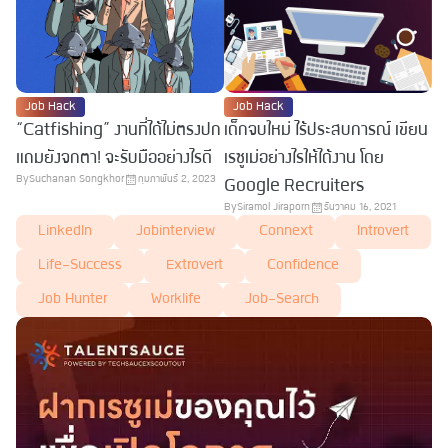
Job Hack
Job Hack
“Catfishing” งานที่ได้ไม่ตรงปก
เด็กจบใหม่ ไร้ประสบการณ์ เขียน
แถมยังจกตา! จะรับมืออย่างไรดี
เรซูเม่อย่างไรให้ได้งาน โดย
By
Suchanan Songkhor
กุมภาพันธ์ 2, 2023
Google Recruiters
By
Siramol Jiraporn
ธันวาคม 16, 2021
LinkedIn
Jobinterview
Connext
Introvert
Life-Success
Extrovert
Confidence
Job Hunter
Worklife
Job-Search