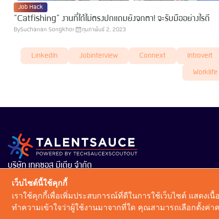
Job Hack
“Catfishing” งานที่ได้ไม่ตรงปกแถมยังจกตา! จะรับมืออย่างไรดี
By
Suchanan Songkhor
กุมภาพันธ์ 2, 2023
LinkedIn
Jobinterview
Connext
Introvert
Worklife
บริษัท เทคซอส มีเดีย จำกัด
101 ทรู ดิจิทัล พาร์ค อาคาร กริฟฟิน ชั้น 14 ห้อง 1401
เว็บไซต์นี้ใช้คุกกี้
ถนนสุขุมวิท แขวงบางจาก เขตพระโขนง กรุงเทพมหานคร
เราใช้คุกกี้เพื่อเพิ่มประสบการณ์ที่ดีในการใช้เว็บไซต์ แสด
10260
ทำความเข้าใจว่าผู้ใช้งานมาจากที่ใด คุณสามารถเลือกตั้งค่าคว
Copyright 2026 : Techsauce All rights reserved.