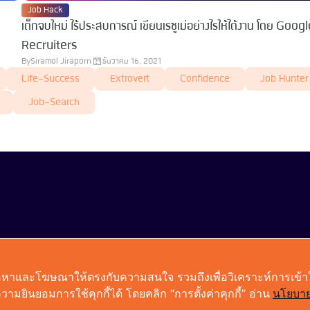
Job Hack
เด็กจบใหม่ ไร้ประสบการณ์ เขียนเรซูเม่อย่างไรให้ได้งาน โดย Goog
Recruiters
By
Siramol Jiraporn
ธันวาคม 16, 2021
Life-Success
Extrovert
Confidence
Job Hunter
Job-Search
talentsauce@techsauce.co
02-001-5375
06-4658-950
งเนื้อหาและโฆษณาให้ตรงกับความสนใจ รวมถึงเพื่อวิเคราะห์การเข้
ามยินยอมการใช้คุกกี้ได้ โดยคลิก “การตั้งค่าคุกกี้” อ่าน
นโยบาย