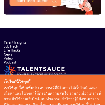
Talent Insights
Job Hack
Life Hacks
News
Video
Podcast
บริษัท เทคซอส มีเดีย จำกัด
เว็บไซต์นี้ใช้คุกกี้
101 ทรู ดิจิทัล พาร์ค อาคาร กริฟฟิน ชั้น 14 ห้อง 1401
เราใช้คุกกี้เพื่อเพิ่มประสบการณ์ที่ดีในการใช้เว็บไซต์ แสดง
ถนนสุขุมวิท แขวงบางจาก เขตพระโขนง กรุงเทพมหานคร
เนื้อหาและโฆษณาให้ตรงกับความสนใจ รวมถึงเพื่อวิเคราะห์
10260
การเข้าใช้งานเว็บไซต์และทำความเข้าใจว่าผู้ใช้งานมาจาก
talentsauce@techsauce.co
ที่ใด คุณสามารถเลือกตั้งค่าความยินยอมการใช้คุกกี้ได้ โดย