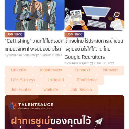
Job Hack
Job Hack
“Catfishing” งานที่ได้ไม่ตรงปก
เด็กจบใหม่ ไร้ประสบการณ์ เขียน
แถมยังจกตา! จะรับมืออย่างไรดี
เรซูเม่อย่างไรให้ได้งาน โดย
By
Suchanan Songkhor
กุมภาพันธ์ 2, 2023
Google Recruiters
By
Siramol Jiraporn
ธันวาคม 16, 2021
LinkedIn
Jobinterview
Connext
Introvert
Life-Success
Extrovert
Confidence
Job Hunter
Worklife
Job-Search