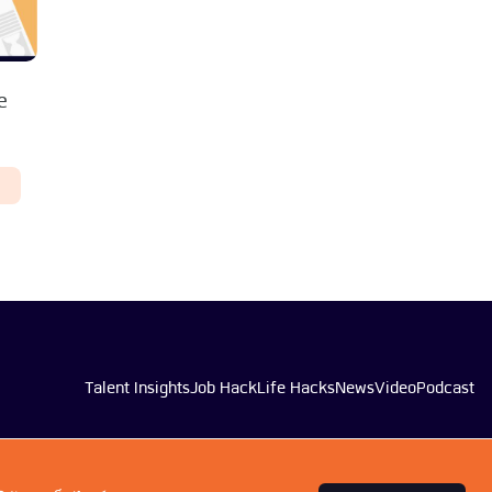
le
Talent Insights
Job Hack
Life Hacks
News
Video
Podcast
0