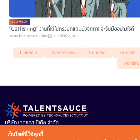
Job Hack
“Catfishing” งานที่ได้ไม่ตรงปกแถมยังจกตา! จะรับมืออย่างไรดี
By
Suchanan Songkhor
กุมภาพันธ์ 2, 2023
LinkedIn
Jobinterview
Connext
Introvert
Worklife
บริษัท เทคซอส มีเดีย จำกัด
101 ทรู ดิจิทัล พาร์ค อาคาร กริฟฟิน ชั้น 14 ห้อง 1401
เว็บไซต์นี้ใช้คุกกี้
ถนนสุขุมวิท แขวงบางจาก เขตพระโขนง กรุงเทพมหานคร