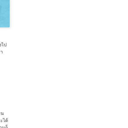
องไป
คำ
าน
ะได้
านก็