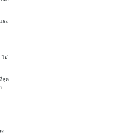
 และ
 ไม่
่สุด
า
อด