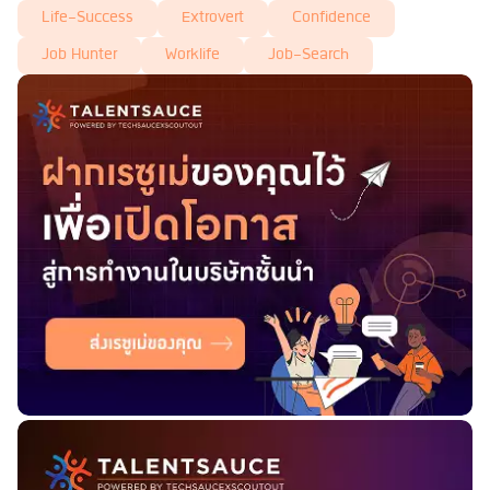
Life-Success
Extrovert
Confidence
Job Hunter
Worklife
Job-Search