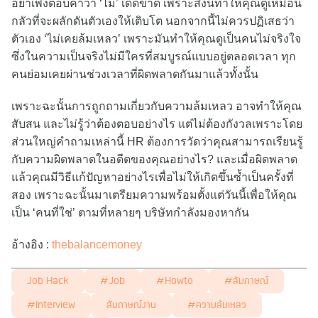
อย่าเพิ่งตอบคำว่า ‘ไม่’ เด็ดขาด เพราะสิ่งนี้ทำให้คุณดูเหมือน
กลัวที่จะผลักดันตัวเองให้เติบโต นอกจากนี้ไม่ควรปฏิเสธว่า
ตัวเอง ‘ไม่เคยล้มเหลว’ เพราะมันทำให้คุณดูเป็นคนไม่จริงใจ
ซึ่งในความเป็นจริงไม่มีใครที่สมบูรณ์แบบอยู่ตลอดเวลา ทุก
คนย่อมเคยผ่านช่วงเวลาที่ผิดพลาดกันมาแล้วทั้งนั้น
เพราะฉะนั้นการถูกถามเกี่ยวกับความล้มเหลว อาจทำให้คุณ
สับสน และไม่รู้ว่าต้องตอบอย่างไร แต่ไม่ต้องกังวลเพราะโดย
ส่วนใหญ่คำถามเหล่านี้ HR ต้องการวัดว่าคุณสามารถเรียนรู้
กับความผิดพลาดในอดีตของคุณอย่างไร? และเมื่อผิดพลาด
แล้วคุณมีวิธีแก้ปัญหาอย่างไรเพื่อไม่ให้เกิดขึ้นซ้ำเป็นครั้งที่
สอง เพราะฉะนั้นมาเตรียมความพร้อมตั้งแต่วันนี้เพื่อให้คุณ
เป็น ‘คนที่ใช่’ ตามที่หลายๆ บริษัทกำลังมองหากัน
อ้างอิง :
thebalancemoney
Job Hack
#job
#howto
#สัมภาษณ์
#interview
สัมภาษณ์งาน
#ความล้มเหลว