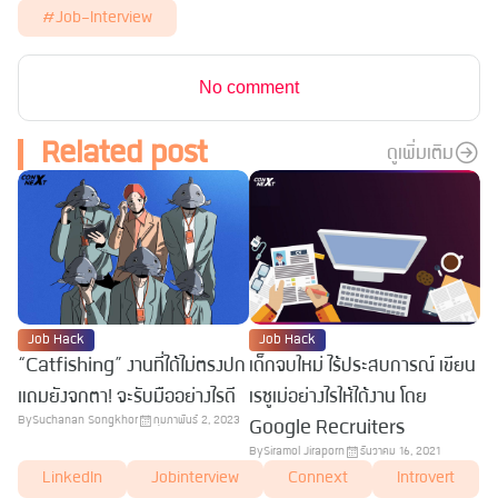
#job-Interview
No comment
Related post
ดูเพิ่มเติม
Job Hack
Job Hack
“Catfishing” งานที่ได้ไม่ตรงปก
เด็กจบใหม่ ไร้ประสบการณ์ เขียน
แถมยังจกตา! จะรับมืออย่างไรดี
เรซูเม่อย่างไรให้ได้งาน โดย
By
Suchanan Songkhor
กุมภาพันธ์ 2, 2023
Google Recruiters
By
Siramol Jiraporn
ธันวาคม 16, 2021
LinkedIn
Jobinterview
Connext
Introvert