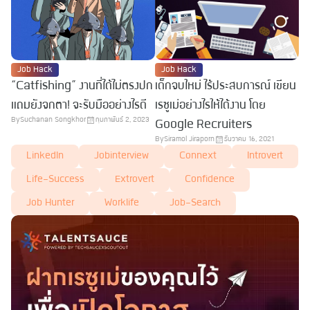
Job Hack
Job Hack
“Catfishing” งานที่ได้ไม่ตรงปก
เด็กจบใหม่ ไร้ประสบการณ์ เขียน
แถมยังจกตา! จะรับมืออย่างไรดี
เรซูเม่อย่างไรให้ได้งาน โดย
By
Suchanan Songkhor
กุมภาพันธ์ 2, 2023
Google Recruiters
By
Siramol Jiraporn
ธันวาคม 16, 2021
LinkedIn
Jobinterview
Connext
Introvert
Life-Success
Extrovert
Confidence
Job Hunter
Worklife
Job-Search