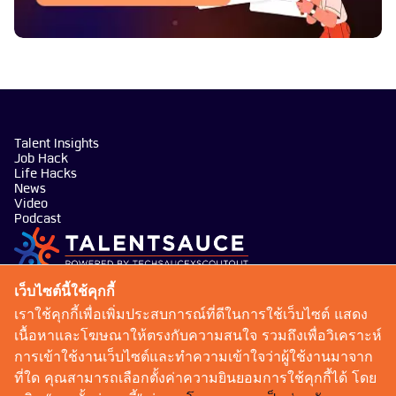
Talent Insights
Job Hack
Life Hacks
News
Video
Podcast
บริษัท เทคซอส มีเดีย จำกัด
เว็บไซต์นี้ใช้คุกกี้
101 ทรู ดิจิทัล พาร์ค อาคาร กริฟฟิน ชั้น 14 ห้อง 1401
เราใช้คุกกี้เพื่อเพิ่มประสบการณ์ที่ดีในการใช้เว็บไซต์ แสดง
ถนนสุขุมวิท แขวงบางจาก เขตพระโขนง กรุงเทพมหานคร
เนื้อหาและโฆษณาให้ตรงกับความสนใจ รวมถึงเพื่อวิเคราะห์
10260
การเข้าใช้งานเว็บไซต์และทำความเข้าใจว่าผู้ใช้งานมาจาก
talentsauce@techsauce.co
ที่ใด คุณสามารถเลือกตั้งค่าความยินยอมการใช้คุกกี้ได้ โดย
02-001-5375