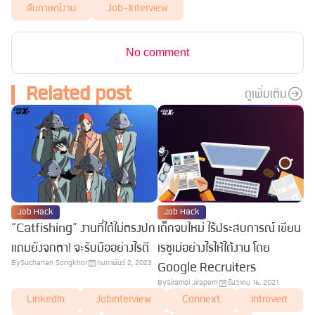
สัมภาษณ์งาน
Job-Interview
No comment
Related post
ดูเพิ่มเติม
Job Hack
Job Hack
“Catfishing” งานที่ได้ไม่ตรงปก
เด็กจบใหม่ ไร้ประสบการณ์ เขียน
แถมยังจกตา! จะรับมืออย่างไรดี
เรซูเม่อย่างไรให้ได้งาน โดย
By
Suchanan Songkhor
กุมภาพันธ์ 2, 2023
Google Recruiters
By
Siramol Jiraporn
ธันวาคม 16, 2021
LinkedIn
Jobinterview
Connext
Introvert